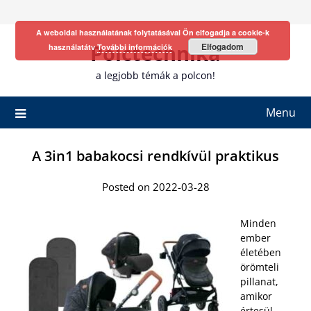
Skip
to
A weboldal használatának folytatásával Ön elfogadja a cookie-k
content
Polctechnika
Elfogadom
használatátv
További információk
a legjobb témák a polcon!
Menu
A 3in1 babakocsi rendkívül praktikus
Posted on 2022-03-28
Minden
ember
életében
örömteli
pillanat,
amikor
értesül