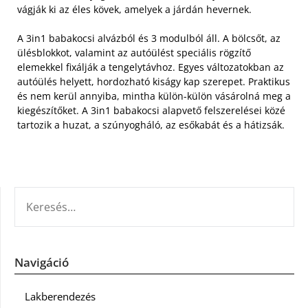
vágják ki az éles kövek, amelyek a járdán hevernek.
A 3in1 babakocsi alvázból és 3 modulból áll. A bölcsőt, az
ülésblokkot, valamint az autóülést speciális rögzítő
elemekkel fixálják a tengelytávhoz. Egyes változatokban az
autóülés helyett, hordozható kiságy kap szerepet. Praktikus
és nem kerül annyiba, mintha külön-külön vásárolná meg a
kiegészítőket. A 3in1 babakocsi alapvető felszerelései közé
tartozik a huzat, a szúnyogháló, az esőkabát és a hátizsák.
KERESÉS:
Navigáció
Lakberendezés