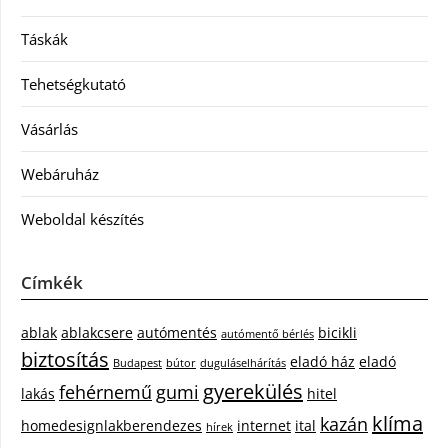
Táskák
Tehetségkutató
Vásárlás
Webáruház
Weboldal készítés
Címkék
ablak
ablakcsere
autómentés
bicikli
autómentő bérlés
biztosítás
eladó ház
eladó
Budapest
bútor
duguláselhárítás
gyerekülés
fehérnemű
gumi
lakás
hitel
klíma
kazán
homedesignlakberendezes
internet
ital
hírek