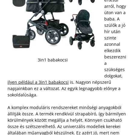
arról, hogy
úton van a
baba. A
szülők a jó
hír után
szinte
azonnal
elkezdik
beszerezni
3in1 babakocsi
a
szükséges
dolgokat,
ilyen például a 3in1 babakocsi
is. Nagyon népszerű
napjainkban ez a változat. Az egyik legnagyobb előnye a
sokoldalúsága.
A komplex moduláris rendszereket minőségi anyagokból
állítják össze. A termék rendkívül strapabíró, így bármilyen
körülmények között megállja a helyét. Könnyen csukható
össze és szétszerelhető. Az univerzális modellek kerekei
általában műanyagból készülnek. Ez azért jó, mert nem