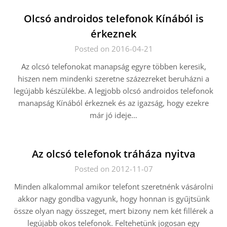
Olcsó androidos telefonok Kínából is
érkeznek
Posted on 2016-04-21
Az olcsó telefonokat manapság egyre többen keresik,
hiszen nem mindenki szeretne százezreket beruházni a
legújabb készülékbe. A legjobb olcsó androidos telefonok
manapság Kínából érkeznek és az igazság, hogy ezekre
már jó ideje…
Az olcsó telefonok tráháza nyitva
Posted on 2012-11-07
Minden alkalommal amikor telefont szeretnénk vásárolni
akkor nagy gondba vagyunk, hogy honnan is gyűjtsünk
össze olyan nagy összeget, mert bizony nem két fillérek a
legújabb okos telefonok. Feltehetünk jogosan egy