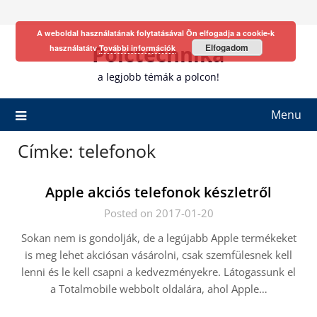
Skip
to
A weboldal használatának folytatásával Ön elfogadja a cookie-k
content
Polctechnika
Elfogadom
használatátv
További információk
a legjobb témák a polcon!
Menu
Címke:
telefonok
Apple akciós telefonok készletről
Posted on 2017-01-20
Sokan nem is gondolják, de a legújabb Apple termékeket
is meg lehet akciósan vásárolni, csak szemfülesnek kell
lenni és le kell csapni a kedvezményekre. Látogassunk el
a Totalmobile webbolt oldalára, ahol Apple…