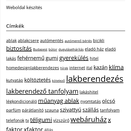
Weboldal készítés
Címkék
ablak
ablakcsere
autómentés
bicikli
autómentő bérlés
biztosítás
eladó ház
eladó
Budapest
bútor
duguláselhárítás
gyerekülés
fehérnemű
gumi
lakás
hitel
klíma
kazán
homedesignlakberendezes
internet
ital
hírek
lakberendezés
költöztetés
kutyatáp
kötelező
lakberendező tanfolyam
lakáshitel
műanyag ablak
olcsó
légkondicionáló
nyomtatás
szivattyú
szállás
parfüm
párátlanító
szauna
tanfolyam
webáruház
téligumi
x
telefonok
tv
vízszűrő
faktor
xfaktor
állás