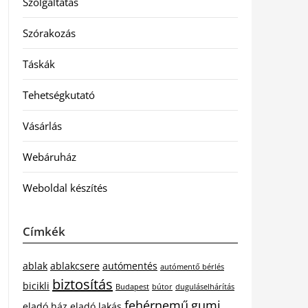
Szolgáltatás
Szórakozás
Táskák
Tehetségkutató
Vásárlás
Webáruház
Weboldal készítés
Címkék
ablak
ablakcsere
autómentés
autómentő bérlés
biztosítás
bicikli
Budapest
bútor
duguláselhárítás
fehérnemű
gumi
eladó ház
eladó lakás