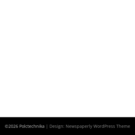
©2026 Polctechnika
| Design:
Newspaperly WordPress Theme