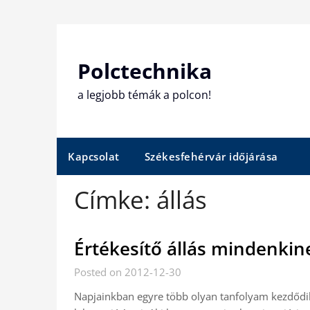
Skip
to
content
Polctechnika
a legjobb témák a polcon!
Kapcsolat
Székesfehérvár időjárása
Címke:
állás
Értékesítő állás mindenkin
Posted on 2012-12-30
Napjainkban egyre több olyan tanfolyam kezdődik, 