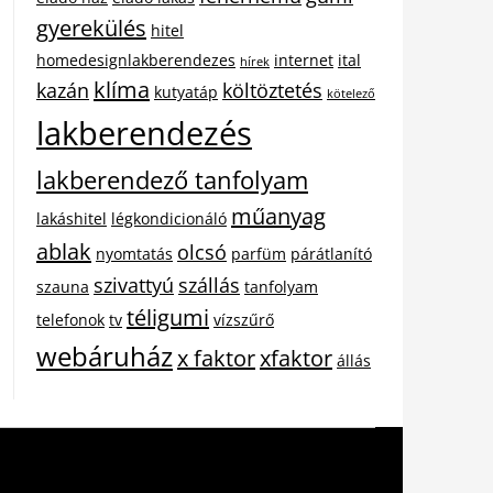
gyerekülés
hitel
homedesignlakberendezes
internet
ital
hírek
klíma
kazán
költöztetés
kutyatáp
kötelező
lakberendezés
lakberendező tanfolyam
műanyag
lakáshitel
légkondicionáló
ablak
olcsó
nyomtatás
parfüm
párátlanító
szivattyú
szállás
szauna
tanfolyam
téligumi
telefonok
tv
vízszűrő
webáruház
x faktor
xfaktor
állás