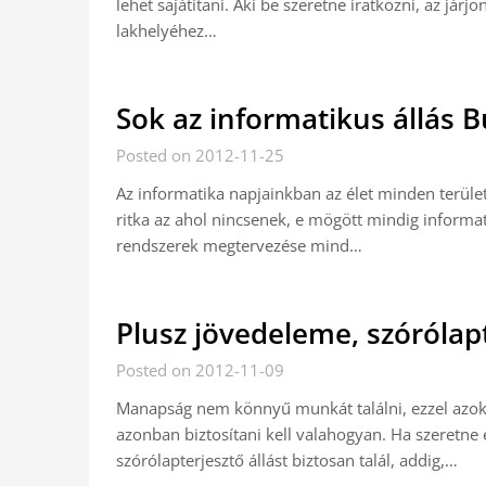
lehet sajátítani. Aki be szeretne iratkozni, az jár
lakhelyéhez…
Sok az informatikus állás 
Posted on 2012-11-25
Az informatika napjainkban az élet minden terül
ritka az ahol nincsenek, e mögött mindig informa
rendszerek megtervezése mind…
Plusz jövedeleme, szórólapt
Posted on 2012-11-09
Manapság nem könnyű munkát találni, ezzel azok 
azonban biztosítani kell valahogyan. Ha szeretne 
szórólapterjesztő állást biztosan talál, addig,…