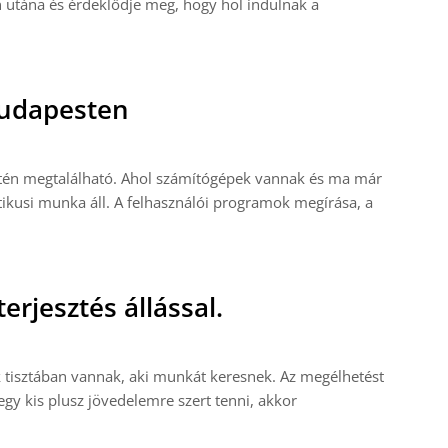
jon utána és érdeklődje meg, hogy hol indulnak a
Budapesten
etén megtalálható. Ahol számítógépek vannak és ma már
tikusi munka áll. A felhasználói programok megírása, a
erjesztés állással.
tisztában vannak, aki munkát keresnek. Az megélhetést
egy kis plusz jövedelemre szert tenni, akkor