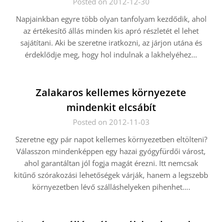
Posted on 2012-12-30
Napjainkban egyre több olyan tanfolyam kezdődik, ahol
az értékesítő állás minden kis apró részletét el lehet
sajátítani. Aki be szeretne iratkozni, az járjon utána és
érdeklődje meg, hogy hol indulnak a lakhelyéhez…
Zalakaros kellemes környezete
mindenkit elcsábít
Posted on 2012-11-03
Szeretne egy pár napot kellemes környezetben eltölteni?
Válasszon mindenképpen egy hazai gyógyfürdői várost,
ahol garantáltan jól fogja magát érezni. Itt nemcsak
kitűnő szórakozási lehetőségek várják, hanem a legszebb
környezetben lévő szálláshelyeken pihenhet….