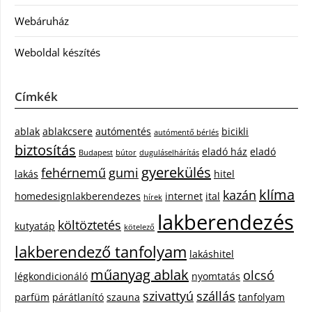
Webáruház
Weboldal készítés
Címkék
ablak
ablakcsere
autómentés
bicikli
autómentő bérlés
biztosítás
eladó ház
eladó
Budapest
bútor
duguláselhárítás
gyerekülés
fehérnemű
gumi
lakás
hitel
klíma
kazán
homedesignlakberendezes
internet
ital
hírek
lakberendezés
költöztetés
kutyatáp
kötelező
lakberendező tanfolyam
lakáshitel
műanyag ablak
olcsó
légkondicionáló
nyomtatás
szivattyú
szállás
parfüm
párátlanító
szauna
tanfolyam