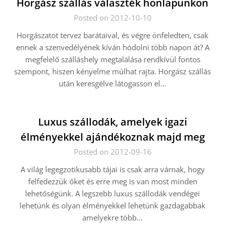
Horgász szállás választék honlapunkon
Posted on 2012-10-10
Horgászatot tervez barátaival, és végre önfeledten, csak
ennek a szenvedélyének kíván hódolni több napon át? A
megfelelő szálláshely megtalálása rendkívül fontos
szempont, hiszen kényelme múlhat rajta. Horgász szállás
után keresgélve látogasson el…
Luxus szállodák, amelyek igazi
élményekkel ajándékoznak majd meg
Posted on 2012-09-16
A világ legegzotikusabb tájai is csak arra várnak, hogy
felfedezzük őket és erre meg is van most minden
lehetőségünk. A legszebb luxus szállodák vendégei
lehetünk és olyan élményekkel lehetünk gazdagabbak
amelyekre több…