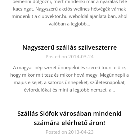
bemenni dolgozni, mert mindenki már a nyaralás felé
kacsingat. Nagyszerű akciós wellnes hétvégék várnak
mindenkit a clubvektor.hu weboldal ajánlataiban, ahol
valóban a legjobb…
Nagyszerű szállás szilveszterre
Posted on 2014-03-24
A magyar nép szeret ünnepelni és szereti tudni előre,
hogy mikor mit tesz és mikor hová megy. Megünnepli a
május elsejét, a sátoros ünnepeket, születésnapokat,
évfordulókat és mint a legtöbb nemzet, a…
Szállás Siófok városában mindenki
számára elérhető áron!
Posted on 2013-04-23