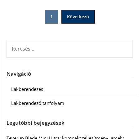
Bejegyzések
1
Következő
lapozása
KERESÉS:
Navigáció
Lakberendezés
Lakberendező tanfolyam
Legutóbbi bejegyzések
Teverun Blade Mini Ultra: kompakt teljesítmény, amely