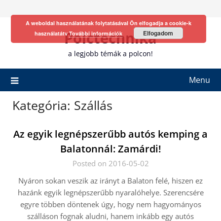
Skip
to
A weboldal használatának folytatásával Ön elfogadja a cookie-k
content
Polctechnika
Elfogadom
használatátv
További információk
a legjobb témák a polcon!
Menu
Kategória:
Szállás
Az egyik legnépszerűbb autós kemping a
Balatonnál: Zamárdi!
Posted on 2016-05-02
Nyáron sokan veszik az irányt a Balaton felé, hiszen ez
hazánk egyik legnépszerűbb nyaralóhelye. Szerencsére
egyre többen döntenek úgy, hogy nem hagyományos
szálláson fognak aludni, hanem inkább egy autós