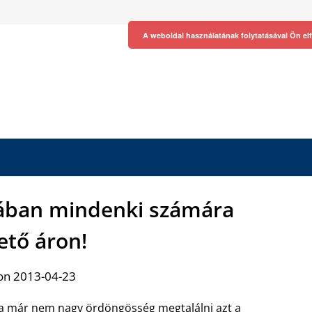
A weboldal használatának folytatásával Ön el
osában mindenki számára
ető áron!
on 2013-04-23
 már nem nagy ördöngösség megtalálni azt a