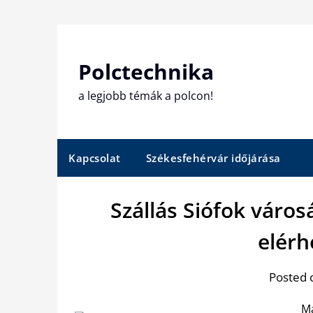
Skip
to
content
Polctechnika
a legjobb témák a polcon!
Kapcsolat
Székesfehérvár időjárása
Szállás Siófok vár
elérh
Posted 
Ma