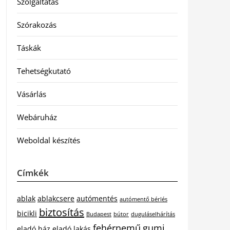
Szolgáltatás
Szórakozás
Táskák
Tehetségkutató
Vásárlás
Webáruház
Weboldal készítés
Címkék
ablak
ablakcsere
autómentés
autómentő bérlés
biztosítás
bicikli
Budapest
bútor
duguláselhárítás
fehérnemű
gumi
eladó ház
eladó lakás