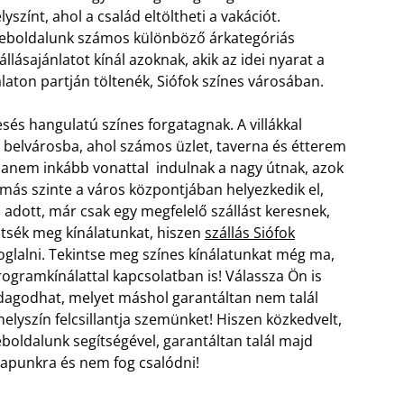
lyszínt, ahol a család eltöltheti a vakációt.
boldalunk számos különböző árkategóriás
állásajánlatot kínál azoknak, akik az idei nyarat a
laton partján töltenék, Siófok színes városában.
esés hangulatú színes forgatagnak. A villákkal
a belvárosba, ahol számos üzlet, taverna és étterem
, hanem inkább vonattal indulnak a nagy útnak, azok
lomás szinte a város központjában helyezkedik el,
 adott, már csak egy megfelelő szállást keresnek,
ntsék meg kínálatunkat, hiszen
szállás Siófok
foglalni. Tekintse meg színes kínálatunkat még ma,
ogramkínálattal kapcsolatban is! Válassza Ön is
zdagodhat, melyet máshol garantáltan nem talál
elyszín felcsillantja szemünket! Hiszen közkedvelt,
ldalunk segítségével, garantáltan talál majd
blapunkra és nem fog csalódni!