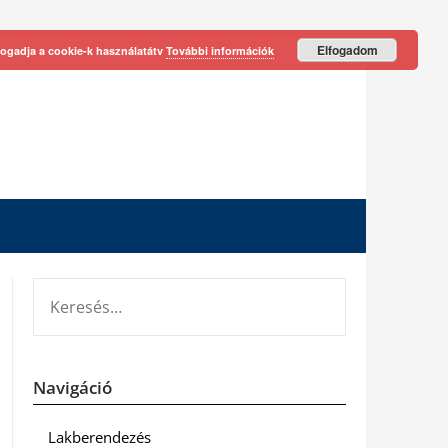
Elfogadom
fogadja a cookie-k használatátv
További információk
KERESÉS:
Navigáció
Lakberendezés