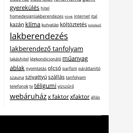
gyerekülés
hitel
homedesignlakberendezes
internet
ital
hírek
klíma
kazán
költöztetés
kutyatáp
kötelező
lakberendezés
lakberendező tanfolyam
műanyag
lakáshitel
légkondicionáló
ablak
olcsó
nyomtatás
parfüm
párátlanító
szivattyú
szállás
szauna
tanfolyam
téligumi
telefonok
tv
vízszűrő
webáruház
x faktor
xfaktor
állás