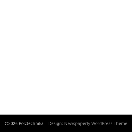
©2026 Polctechnika
| Design:
Newspaperly WordPress Theme