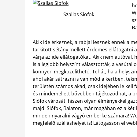
he
We
Szallas Siofok
sz
Ba
Akik ide érkeznek, a rabjai lesznek ennek a m
tarkított sétány mellett érdemes ellátogatni 
várja az ide ellátogatókat. Akik nem autóval
is a legjobb helyszínt választották, a vasútál
könnyen megközelíthető.
Tehát, ha a helyszín
ahol akár sátrazni is van mód a kertben, teki
területén számos akad, csak idejében le kell 
és mindemellett bővebben tájékozódhat, a pr
Siófok városát, hiszen olyan élményekkel ga
majd! Siófok, Balaton, már magában ez a két h
minden nyaralni vágyó emberke számára! Webo
megfelelő szálláshelyet is! Látogasson el we