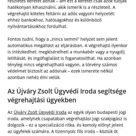
részletes keretet adnak – ám ezt a keretet csak azok tudják
hatékonyan kihasználni, akik ismerik is a részleteit. A
végrehajtó köteles feltárni az adós vagyoni helyzetét:
ehhez bankokhoz, hatóságokhoz és különböző
nyilvántartásokhoz fordulhat.
Fontos tudni, hogy a „nincs semmi” helyzet sem jelent
automatikus megállást az eljárásban. A végrehajtó ilyenkor
is intézkedhet: megkísérelheti a munkabér vagy a nyugdíj
letiltását, és ingófoglalást is foganatosíthat. Ha azonban
tényleg nincs végrehajtható vagyon, a törvény számos
védelmet biztosít az adósnak – ezek ismerete nélkül
azonban nehéz élni velük.
Az Újváry Zsolt Ügyvédi Iroda segítsége
végrehajtási ügyekben
Az
Újváry Zsolt Ügyvédi Iroda
az egyik olyan budapesti jogi
iroda, amelynek csapatában végrehajtási jogi szakjogász is
dolgozik – ez a specializáció ritka, és komoly előnyt jelent
az ügyfelek számára. A tizennyolc fős iroda – köztük öt