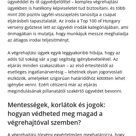
ügyvéddel és öt ügyvédjelölttel – komplex végrehajtási
ügyekben is hatékony képviseletet tud biztosítani, és több
mint 200 pozitív ügyfél-visszajelzés tanúsítja a csapat
eljárásbeli tapasztalatát. Az iroda a Top 100 of Hungary
verseny győztese lett az ügyvédi irodák kategóriájában, ami
önmagában is mutatja, hogy munkájuk messze meghaladja
az átlagos irodai teljesítményt.
A végrehajtási ügyek egyik leggyakoribb hibája, hogy az
adós túl sokáig vár a jogi segítség igénybevételével. Az
eljárás minden szakaszában – az első értesítéstől az
esetleges ingatlanárverésig – lehetnek olyan jogorvoslati
eszközök, amelyeket szigorúan határidőhöz kötötten lehet
igénybe venni. Ezért célszerű már az eljárás
megindulásának pillanatától szakértő ügyvédet bevonni.
Mentességek, korlátok és jogok:
hogyan védheted meg magad a
végrehajtóval szemben?
A végrehajtási törvény egyértelműen meghatározza, hogy