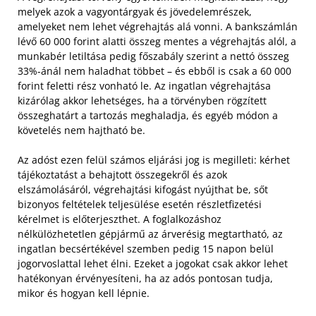
melyek azok a vagyontárgyak és jövedelemrészek,
amelyeket nem lehet végrehajtás alá vonni. A bankszámlán
lévő 60 000 forint alatti összeg mentes a végrehajtás alól, a
munkabér letiltása pedig főszabály szerint a nettó összeg
33%-ánál nem haladhat többet – és ebből is csak a 60 000
forint feletti rész vonható le. Az ingatlan végrehajtása
kizárólag akkor lehetséges, ha a törvényben rögzített
összeghatárt a tartozás meghaladja, és egyéb módon a
követelés nem hajtható be.
Az adóst ezen felül számos eljárási jog is megilleti: kérhet
tájékoztatást a behajtott összegekről és azok
elszámolásáról, végrehajtási kifogást nyújthat be, sőt
bizonyos feltételek teljesülése esetén részletfizetési
kérelmet is előterjeszthet. A foglalkozáshoz
nélkülözhetetlen gépjármű az árverésig megtartható, az
ingatlan becsértékével szemben pedig 15 napon belül
jogorvoslattal lehet élni. Ezeket a jogokat csak akkor lehet
hatékonyan érvényesíteni, ha az adós pontosan tudja,
mikor és hogyan kell lépnie.