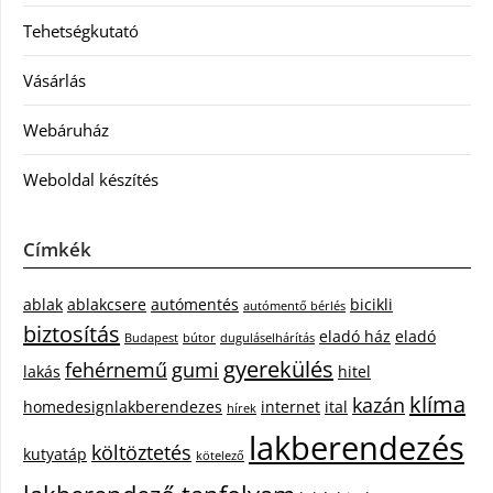
Tehetségkutató
Vásárlás
Webáruház
Weboldal készítés
Címkék
ablak
ablakcsere
autómentés
bicikli
autómentő bérlés
biztosítás
eladó ház
eladó
Budapest
bútor
duguláselhárítás
gyerekülés
fehérnemű
gumi
lakás
hitel
klíma
kazán
homedesignlakberendezes
internet
ital
hírek
lakberendezés
költöztetés
kutyatáp
kötelező