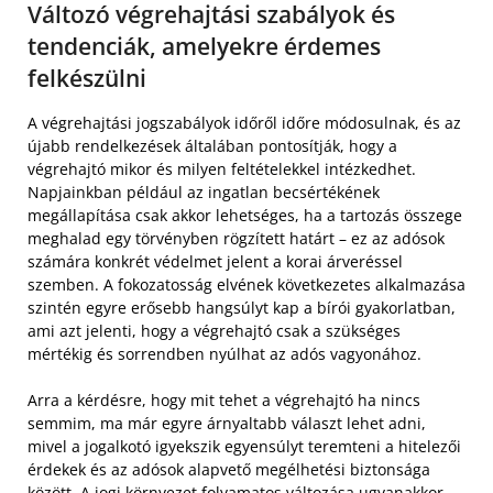
Változó végrehajtási szabályok és
tendenciák, amelyekre érdemes
felkészülni
A végrehajtási jogszabályok időről időre módosulnak, és az
újabb rendelkezések általában pontosítják, hogy a
végrehajtó mikor és milyen feltételekkel intézkedhet.
Napjainkban például az ingatlan becsértékének
megállapítása csak akkor lehetséges, ha a tartozás összege
meghalad egy törvényben rögzített határt – ez az adósok
számára konkrét védelmet jelent a korai árveréssel
szemben. A fokozatosság elvének következetes alkalmazása
szintén egyre erősebb hangsúlyt kap a bírói gyakorlatban,
ami azt jelenti, hogy a végrehajtó csak a szükséges
mértékig és sorrendben nyúlhat az adós vagyonához.
Arra a kérdésre, hogy mit tehet a végrehajtó ha nincs
semmim, ma már egyre árnyaltabb választ lehet adni,
mivel a jogalkotó igyekszik egyensúlyt teremteni a hitelezői
érdekek és az adósok alapvető megélhetési biztonsága
között. A jogi környezet folyamatos változása ugyanakkor