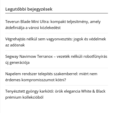
Legutóbbi bejegyzések
Teverun Blade Mini Ultra: kompakt teljesítmény, amely
átdefiniálja a városi közlekedést
Végrehajtás nélkül sem vagyonvesztés: jogok és védelmek
az adósnak
Segway Navimow Terranox – vezeték nélküli robotfűnyírás
új generációja
Napelem rendszer telepítés szakemberrel: miért nem
érdemes kompromisszumot kötni?
Tenyésztett gyöngy karkötő: örök elegancia White & Black
prémium kollekcióból