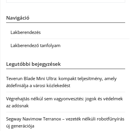
Navigáció
Lakberendezés
Lakberendező tanfolyam
Legutóbbi bejegyzések
Teverun Blade Mini Ultra: kompakt teljesítmény, amely
átdefiniálja a városi közlekedést
Végrehajtás nélkül sem vagyonvesztés: jogok és védelmek
az adósnak
Segway Navimow Terranox – vezeték nélküli robotfűnyírás
új generációja