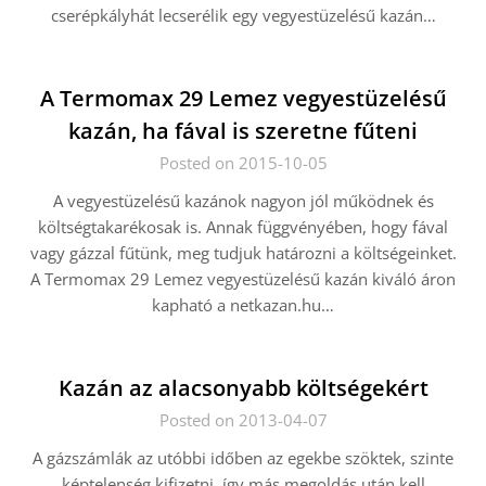
cserépkályhát lecserélik egy vegyestüzelésű kazán…
A Termomax 29 Lemez vegyestüzelésű
kazán, ha fával is szeretne fűteni
Posted on 2015-10-05
A vegyestüzelésű kazánok nagyon jól működnek és
költségtakarékosak is. Annak függvényében, hogy fával
vagy gázzal fűtünk, meg tudjuk határozni a költségeinket.
A Termomax 29 Lemez vegyestüzelésű kazán kiváló áron
kapható a netkazan.hu…
Kazán az alacsonyabb költségekért
Posted on 2013-04-07
A gázszámlák az utóbbi időben az egekbe szöktek, szinte
képtelenség kifizetni, így más megoldás után kell