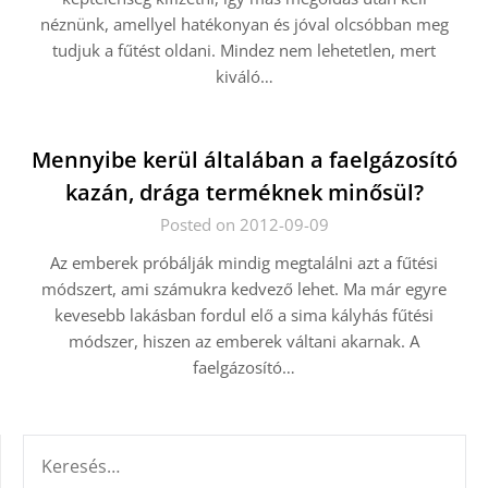
néznünk, amellyel hatékonyan és jóval olcsóbban meg
tudjuk a fűtést oldani. Mindez nem lehetetlen, mert
kiváló…
Mennyibe kerül általában a faelgázosító
kazán, drága terméknek minősül?
Posted on 2012-09-09
Az emberek próbálják mindig megtalálni azt a fűtési
módszert, ami számukra kedvező lehet. Ma már egyre
kevesebb lakásban fordul elő a sima kályhás fűtési
módszer, hiszen az emberek váltani akarnak. A
faelgázosító…
KERESÉS: