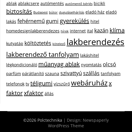
ablak
ablakcsere
autómentés
bicikli
autómentő bérlés
biztosítás
eladó ház
eladó
Budapest
bútor
duguláselhárítás
gyerekülés
fehérnemű
gumi
lakás
hitel
klíma
kazán
homedesignlakberendezes
internet
ital
hírek
lakberendezés
költöztetés
kutyatáp
kötelező
lakberendező tanfolyam
lakáshitel
műanyag ablak
olcsó
légkondicionáló
nyomtatás
szivattyú
szállás
parfüm
párátlanító
szauna
tanfolyam
webáruház
téligumi
x
telefonok
tv
vízszűrő
faktor
xfaktor
állás
©2026 Polctechnika
| Design:
Newspaperly
WordPress Theme