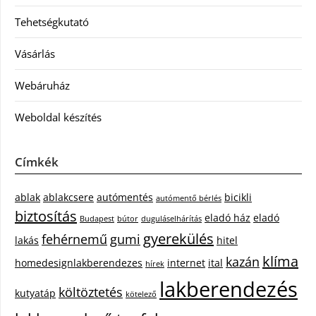
Tehetségkutató
Vásárlás
Webáruház
Weboldal készítés
Címkék
ablak
ablakcsere
autómentés
bicikli
autómentő bérlés
biztosítás
eladó ház
eladó
Budapest
bútor
duguláselhárítás
gyerekülés
fehérnemű
gumi
lakás
hitel
klíma
kazán
homedesignlakberendezes
internet
ital
hírek
lakberendezés
költöztetés
kutyatáp
kötelező