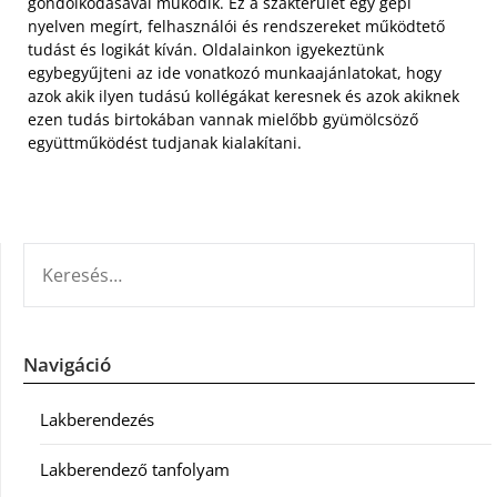
gondolkodásával működik. Ez a szakterület egy gépi
nyelven megírt, felhasználói és rendszereket működtető
tudást és logikát kíván. Oldalainkon igyekeztünk
egybegyűjteni az ide vonatkozó munkaajánlatokat, hogy
azok akik ilyen tudású kollégákat keresnek és azok akiknek
ezen tudás birtokában vannak mielőbb gyümölcsöző
együttműködést tudjanak kialakítani.
KERESÉS:
Navigáció
Lakberendezés
Lakberendező tanfolyam