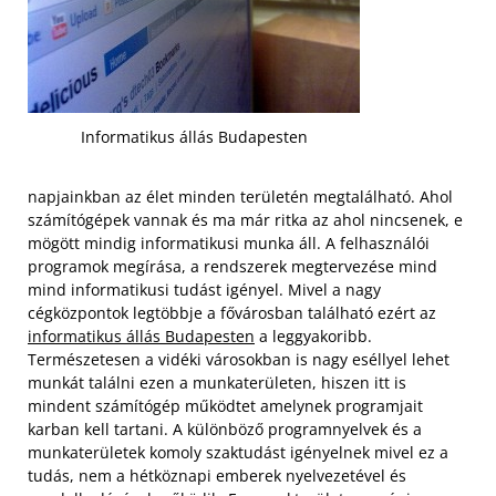
Informatikus állás Budapesten
napjainkban az élet minden területén megtalálható. Ahol
számítógépek vannak és ma már ritka az ahol nincsenek, e
mögött mindig informatikusi munka áll. A felhasználói
programok megírása, a rendszerek megtervezése mind
mind informatikusi tudást igényel. Mivel a nagy
cégközpontok legtöbbje a fővárosban található ezért az
informatikus állás Budapesten
a leggyakoribb.
Természetesen a vidéki városokban is nagy eséllyel lehet
munkát találni ezen a munkaterületen, hiszen itt is
mindent számítógép működtet amelynek programjait
karban kell tartani.
A különböző programnyelvek és a
munkaterületek komoly szaktudást igényelnek mivel ez a
tudás, nem a hétköznapi emberek nyelvezetével és