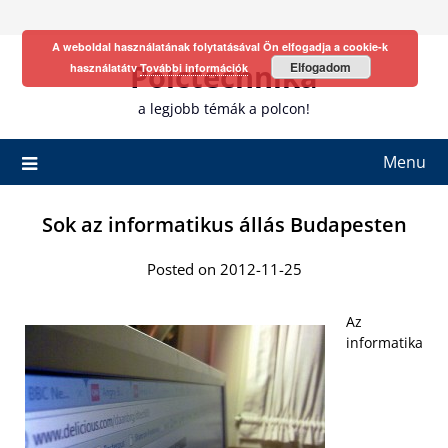
Skip
to
A weboldal használatának folytatásával Ön elfogadja a cookie-k
content
Polctechnika
Elfogadom
használatátv
További információk
a legjobb témák a polcon!
Menu
Sok az informatikus állás Budapesten
Posted on 2012-11-25
Az
informatika