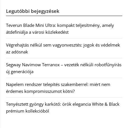
Legutóbbi bejegyzések
Teverun Blade Mini Ultra: kompakt teljesítmény, amely
átdefiniálja a városi közlekedést
Végrehajtás nélkül sem vagyonvesztés: jogok és védelmek
az adósnak
Segway Navimow Terranox – vezeték nélküli robotfűnyírás
új generációja
Napelem rendszer telepítés szakemberrel: miért nem
érdemes kompromisszumot kötni?
Tenyésztett gyöngy karkötő: örök elegancia White & Black
prémium kollekcióból