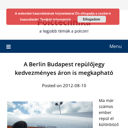
Skip
to
A weboldal használatának folytatásával Ön elfogadja a cookie-k
content
Polctechnika
Elfogadom
használatátv
További információk
a legjobb témák a polcon!
Menu
A Berlin Budapest repülőjegy
kedvezményes áron is megkapható
Posted on 2012-08-10
Ma már
számos
ember
repül el
különböző