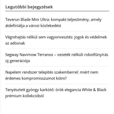
Legutóbbi bejegyzések
Teverun Blade Mini Ultra: kompakt teljesítmény, amely
átdefiniálja a városi közlekedést
Végrehajtás nélkül sem vagyonvesztés: jogok és védelmek
az adósnak
Segway Navimow Terranox – vezeték nélküli robotfűnyírás
új generációja
Napelem rendszer telepítés szakemberrel: miért nem
érdemes kompromisszumot kötni?
Tenyésztett gyöngy karkötő: örök elegancia White & Black
prémium kollekcióból