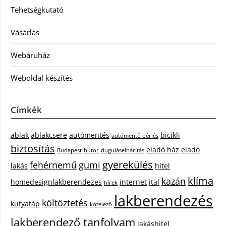
Tehetségkutató
Vásárlás
Webáruház
Weboldal készítés
Címkék
ablak
ablakcsere
autómentés
bicikli
autómentő bérlés
biztosítás
eladó ház
eladó
Budapest
bútor
duguláselhárítás
gyerekülés
fehérnemű
gumi
lakás
hitel
klíma
kazán
homedesignlakberendezes
internet
ital
hírek
lakberendezés
költöztetés
kutyatáp
kötelező
lakberendező tanfolyam
lakáshitel