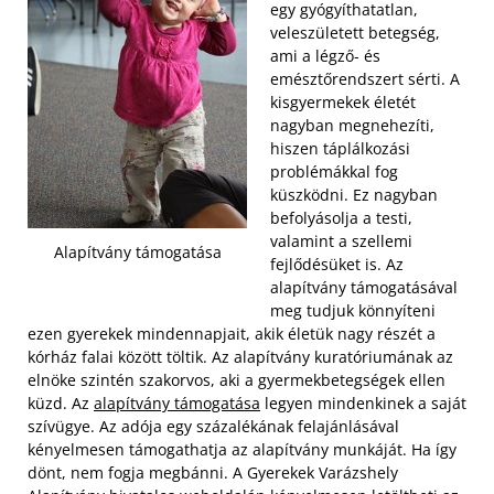
egy gyógyíthatatlan,
veleszületett betegség,
ami a légző- és
emésztőrendszert sérti. A
kisgyermekek életét
nagyban megnehezíti,
hiszen táplálkozási
problémákkal fog
küszködni. Ez nagyban
befolyásolja a testi,
valamint a szellemi
Alapítvány támogatása
fejlődésüket is. Az
alapítvány támogatásával
meg tudjuk könnyíteni
ezen gyerekek mindennapjait, akik életük nagy részét a
kórház falai között töltik. Az alapítvány kuratóriumának az
elnöke szintén szakorvos, aki a gyermekbetegségek ellen
küzd. Az
alapítvány támogatása
legyen mindenkinek a saját
szívügye.
Az adója egy százalékának felajánlásával
kényelmesen támogathatja az alapítvány munkáját. Ha így
dönt, nem fogja megbánni. A Gyerekek Varázshely