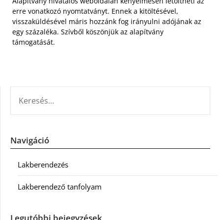
Alapítvány hivatalos weboldalán kényelmesen letöltheti az
erre vonatkozó nyomtatványt. Ennek a kitöltésével,
visszaküldésével máris hozzánk fog irányulni adójának az
egy százaléka. Szívből köszönjük az alapítvány
támogatását.
KERESÉS:
Navigáció
Lakberendezés
Lakberendező tanfolyam
Legutóbbi bejegyzések