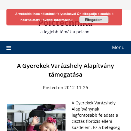
Skip
to
A weboldal használatának folytatásával Ön elfogadja a cookie-k
content
Polctechnika
Elfogadom
használatátv
További információk
a legjobb témák a polcon!
Menu
A Gyerekek Varázshely Alapítvány
támogatása
Posted on 2012-11-25
A Gyerekek Varázshely
Alapítványnak
legfontosabb feladata a
cisztás fibrózis elleni
küzdelem. Ez a betegség