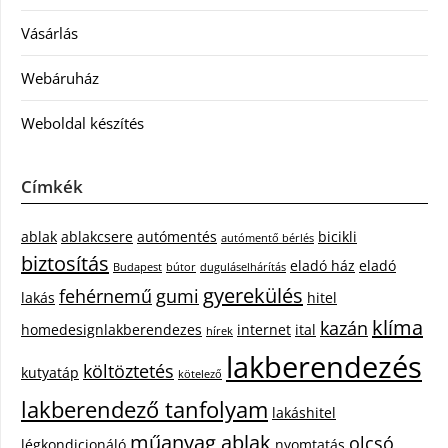
Vásárlás
Webáruház
Weboldal készítés
Címkék
ablak
ablakcsere
autómentés
bicikli
autómentő bérlés
biztosítás
eladó ház
eladó
Budapest
bútor
duguláselhárítás
gyerekülés
fehérnemű
gumi
lakás
hitel
klíma
kazán
homedesignlakberendezes
internet
ital
hírek
lakberendezés
költöztetés
kutyatáp
kötelező
lakberendező tanfolyam
lakáshitel
műanyag ablak
olcsó
légkondicionáló
nyomtatás