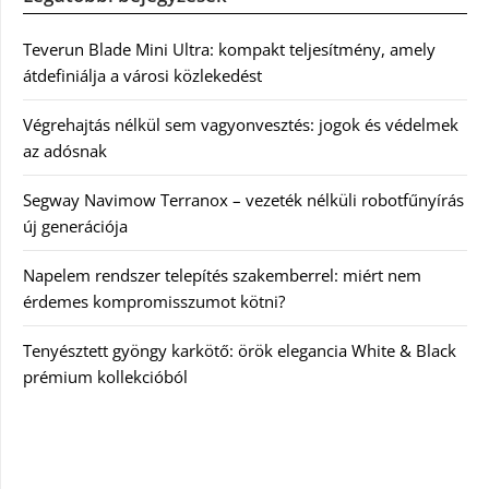
Teverun Blade Mini Ultra: kompakt teljesítmény, amely
átdefiniálja a városi közlekedést
Végrehajtás nélkül sem vagyonvesztés: jogok és védelmek
az adósnak
Segway Navimow Terranox – vezeték nélküli robotfűnyírás
új generációja
Napelem rendszer telepítés szakemberrel: miért nem
érdemes kompromisszumot kötni?
Tenyésztett gyöngy karkötő: örök elegancia White & Black
prémium kollekcióból