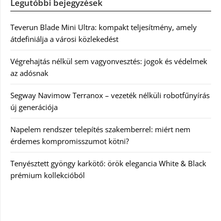
Legutóbbi bejegyzések
Teverun Blade Mini Ultra: kompakt teljesítmény, amely
átdefiniálja a városi közlekedést
Végrehajtás nélkül sem vagyonvesztés: jogok és védelmek
az adósnak
Segway Navimow Terranox – vezeték nélküli robotfűnyírás
új generációja
Napelem rendszer telepítés szakemberrel: miért nem
érdemes kompromisszumot kötni?
Tenyésztett gyöngy karkötő: örök elegancia White & Black
prémium kollekcióból