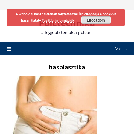
Skip
to
A weboldal használatának folytatásával Ön elfogadja a cookie-k
content
Polctechnika
Elfogadom
használatátv
További információk
a legjobb témák a polcon!
Menu
hasplasztika