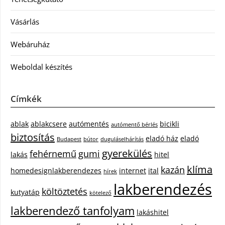
Vásárlás
Webáruház
Weboldal készítés
Címkék
ablak
ablakcsere
autómentés
bicikli
autómentő bérlés
biztosítás
eladó ház
eladó
Budapest
bútor
duguláselhárítás
gyerekülés
fehérnemű
gumi
lakás
hitel
klíma
kazán
homedesignlakberendezes
internet
ital
hírek
lakberendezés
költöztetés
kutyatáp
kötelező
lakberendező tanfolyam
lakáshitel