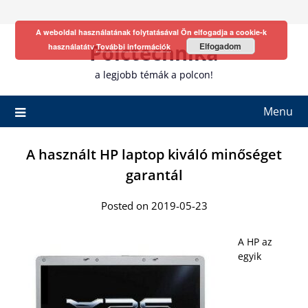
Skip
to
A weboldal használatának folytatásával Ön elfogadja a cookie-k
content
Polctechnika
Elfogadom
használatátv
További információk
a legjobb témák a polcon!
Menu
A használt HP laptop kiváló minőséget
garantál
Posted on 2019-05-23
A HP az
egyik