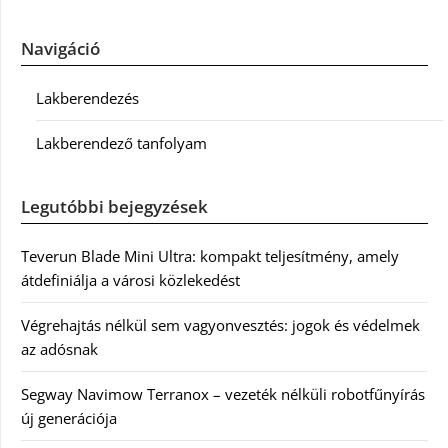
Navigáció
Lakberendezés
Lakberendező tanfolyam
Legutóbbi bejegyzések
Teverun Blade Mini Ultra: kompakt teljesítmény, amely
átdefiniálja a városi közlekedést
Végrehajtás nélkül sem vagyonvesztés: jogok és védelmek
az adósnak
Segway Navimow Terranox – vezeték nélküli robotfűnyírás
új generációja