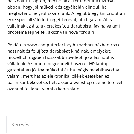
használt HP laptop, mert csak akkor lehetünk biztosak
abban, hogy jól működik és egyáltalán elindul, ha
megbízható helyről vásárolunk. A legjobb egy kimondottan
erre specializálódott céget keresni, ahol garanciát is
vállalnak az általuk értékesített darabokra, így ha valami
probléma lépne fel, akkor van hová fordulni.
Például a www.computerfactory.hu webáruházban csak
használt és felújított darabokat kínálnak, amelyekre
modelltől függően hosszabb-rövidebb jótállási időt is
vállalnak. Az innen megrendelt használt HP laptop
garantáltan jól fog működni és ha mégis meghibásodna
valami, mert hát az elektronikai cikkek esetében ez
bármikor bekövetkezhet, akkor a webshop üzemeltetőivel
azonnal fel lehet venni a kapcsolatot.
KERESÉS: