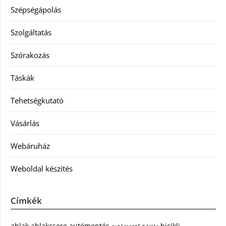
Szépségápolás
Szolgáltatás
Szórakozás
Táskák
Tehetségkutató
Vásárlás
Webáruház
Weboldal készítés
Címkék
ablak
ablakcsere
autómentés
bicikli