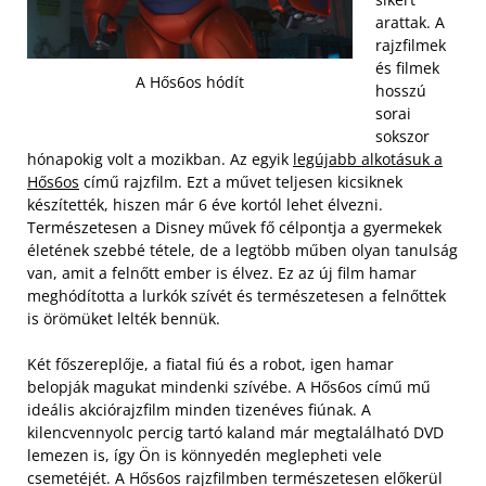
arattak. A
rajzfilmek
és filmek
A Hős6os hódít
hosszú
sorai
sokszor
hónapokig volt a mozikban. Az egyik
legújabb alkotásuk a
Hős6os
című rajzfilm. Ezt a művet teljesen kicsiknek
készítették, hiszen már 6 éve kortól lehet élvezni.
Természetesen a Disney művek fő célpontja a gyermekek
életének szebbé tétele, de a legtöbb műben olyan tanulság
van, amit a felnőtt ember is élvez. Ez az új film hamar
meghódította a lurkók szívét és természetesen a felnőttek
is örömüket lelték bennük.
Két főszereplője, a fiatal fiú és a robot, igen hamar
belopják magukat mindenki szívébe. A Hős6os című mű
ideális akciórajzfilm minden tizenéves fiúnak. A
kilencvennyolc percig tartó kaland már megtalálható DVD
lemezen is, így Ön is könnyedén meglepheti vele
csemetéjét. A Hős6os rajzfilmben természetesen előkerül