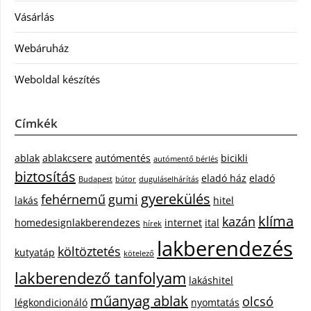
Vásárlás
Webáruház
Weboldal készítés
Címkék
ablak
ablakcsere
autómentés
bicikli
autómentő bérlés
biztosítás
eladó ház
eladó
Budapest
bútor
duguláselhárítás
gyerekülés
fehérnemű
gumi
lakás
hitel
klíma
kazán
homedesignlakberendezes
internet
ital
hírek
lakberendezés
költöztetés
kutyatáp
kötelező
lakberendező tanfolyam
lakáshitel
műanyag ablak
olcsó
légkondicionáló
nyomtatás