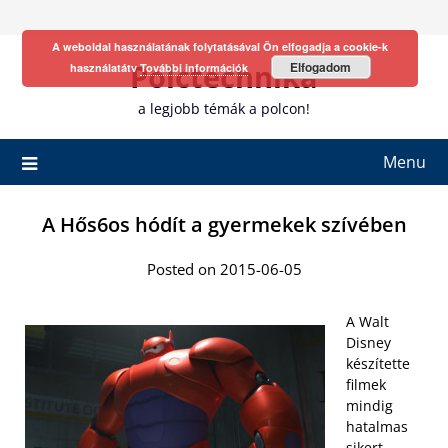
Skip
to
A weboldal használatának folytatásával Ön elfogadja a cookie-k
content
Polctechnika
Elfogadom
használatátv
További információk
a legjobb témák a polcon!
Menu
A Hős6os hódít a gyermekek szívében
Posted on 2015-06-05
A Walt
Disney
készítette
filmek
mindig
hatalmas
sikert