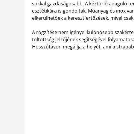
sokkal gazdaságosabb.
A kéztörlő adagoló te
esztétikára is gondoltak. Műanyag és inox va
elkerülhetőek a keresztfertőzések, mivel csak 
A rögzítése nem igényel különösebb szakértel
töltöttség jelzőjének segítségével folyamato
Hosszútávon megállja a helyét, ami a strapa