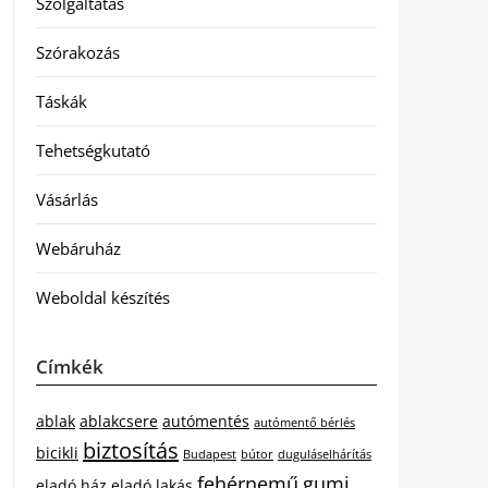
Szolgáltatás
Szórakozás
Táskák
Tehetségkutató
Vásárlás
Webáruház
Weboldal készítés
Címkék
ablak
ablakcsere
autómentés
autómentő bérlés
biztosítás
bicikli
Budapest
bútor
duguláselhárítás
fehérnemű
gumi
eladó ház
eladó lakás