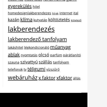
gyerekülés
hitel
homedesignlakberendezes
internet
ital
hírek
klíma
kazán
költöztetés
kutyatáp
kötelező
lakberendezés
lakberendező tanfolyam
műanyag
lakáshitel
légkondicionáló
ablak
olcsó
nyomtatás
parfüm
párátlanító
szivattyú
szállás
szauna
tanfolyam
téligumi
telefonok
tv
vízszűrő
webáruház
x faktor
xfaktor
állás