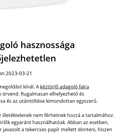
agoló hasznossága
elezhetetlen
on 2023-03-21
megoldást kínál. A
kéztörlő adagoló falra
k örvend. Rugalmasan elhelyezhető és
sa és az utántöltése kimondottan egyszerű.
az illetéktelenek nem férhetnek hozzá a tartalmához.
t törlők egyaránt használhatóak. Abban az esetben,
 javasolt a tekercses papír mellett dönteni, hiszen