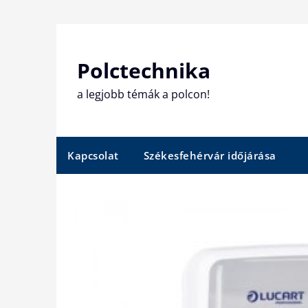
Skip
to
content
Polctechnika
a legjobb témák a polcon!
Kapcsolat
Székesfehérvár időjárása