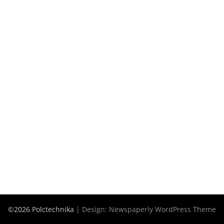
©2026 Polctechnika
| Design:
Newspaperly WordPress Theme