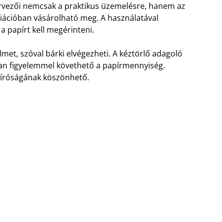
rvezői nemcsak a praktikus üzemelésre, hanem az
riációban vásárolható meg. A használatával
a papírt kell megérinteni.
met, szóval bárki elvégezheti. A kéztörlő adagoló
san figyelemmel követhető a papírmennyiség.
bíróságának köszönhető.