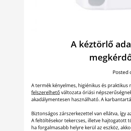
A kéztörlő ad
megkérdőj
Posted 
A termék kényelmes, higiénikus és praktikus 
felszerelhető
változata óriási népszerűségne
akadálymentesen használható. A karbantartá
Biztonságos zárszerkezettel van ellátva, így 
A feltöltésekor tekercses, illetve hajtogatot
ha forgalmasabb helyre kerül az eszköz, akkor