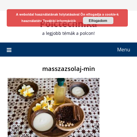
Skip
to
A weboldal használatának folytatásával Ön elfogadja a cookie-k
content
Polctechnika
Elfogadom
használatátv
További információk
a legjobb témák a polcon!
Menu
masszazsolaj-min