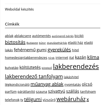
Weboldal készítés
Címkék
ablak
ablakcsere
autómentés
bicikli
autómentő bérlés
biztosítás
eladó ház
eladó
Budapest
bútor
duguláselhárítás
gyerekülés
fehérnemű
gumi
lakás
hitel
klíma
kazán
homedesignlakberendezes
internet
ital
hírek
lakberendezés
költöztetés
kutyatáp
kötelező
lakberendező tanfolyam
lakáshitel
műanyag ablak
olcsó
légkondicionáló
nyomtatás
szivattyú
szállás
parfüm
párátlanító
szauna
tanfolyam
webáruház
téligumi
x
telefonok
tv
vízszűrő