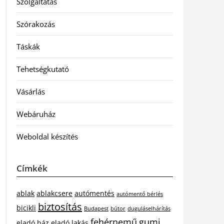
Szolgáltatás
Szórakozás
Táskák
Tehetségkutató
Vásárlás
Webáruház
Weboldal készítés
Címkék
ablak
ablakcsere
autómentés
autómentő bérlés
biztosítás
bicikli
Budapest
bútor
duguláselhárítás
fehérnemű
gumi
eladó ház
eladó lakás