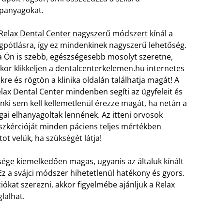
panyagokat.
Relax Dental Center nagyszerű módszert
kínál a
gpótlásra, így ez mindenkinek nagyszerű lehetőség.
 Ön is szebb, egészségesebb mosolyt szeretne,
kor klikkeljen a dentalcenterkelemen.hu internetes
nkre és rögtön a klinika oldalán találhatja magát!
A
lax Dental Center mindenben segíti az ügyfeleit és
nki sem kell kellemetlenül érezze magát, ha netán a
gai elhanyagoltak lennének. Az itteni orvosok
szkércióját minden páciens teljes mértékben
ot velük, ha szükségét látja!
ége kiemelkedően magas, ugyanis az általuk kínált
z a svájci módszer hihetetlenül hatékony és gyors.
ókat szerezni, akkor figyelmébe ajánljuk a Relax
lalhat.