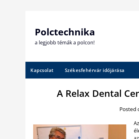
Skip
to
content
Polctechnika
a legjobb témák a polcon!
Kapcsolat
Székesfehérvár időjárása
A Relax Dental Ce
Posted 
Az
él
az