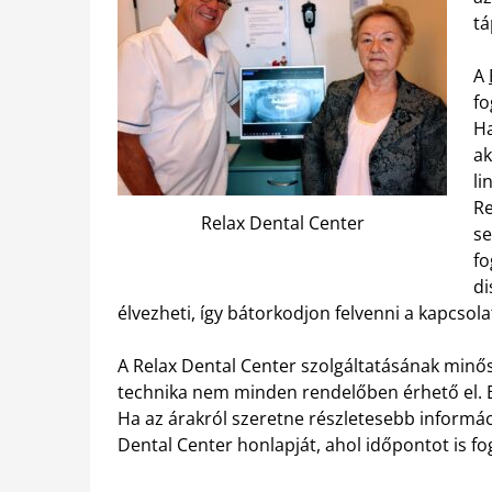
tá
A
fo
Ha
ak
li
Re
Relax Dental Center
se
fo
di
élvezheti, így bátorkodjon felvenni a kapcsolat
A Relax Dental Center szolgáltatásának minős
technika nem minden rendelőben érhető el. E
Ha az árakról szeretne részletesebb informáci
Dental Center honlapját, ahol időpontot is fog