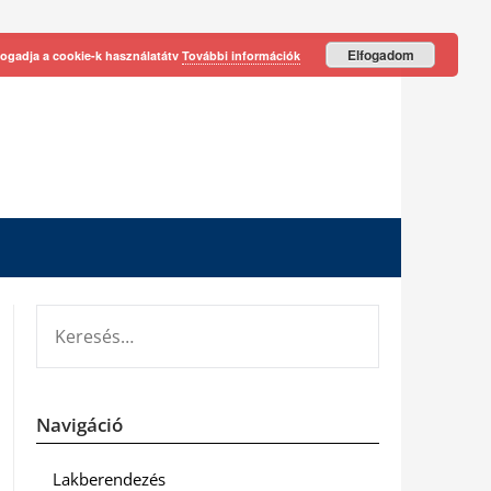
Elfogadom
fogadja a cookie-k használatátv
További információk
KERESÉS:
Navigáció
Lakberendezés