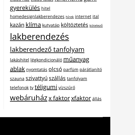
gyerekülés
hitel
homedesignlakberendezes
internet
ital
hírek
klíma
kazán
költöztetés
kutyatáp
kötelező
lakberendezés
lakberendező tanfolyam
műanyag
lakáshitel
légkondicionáló
ablak
olcsó
nyomtatás
parfüm
párátlanító
szivattyú
szállás
szauna
tanfolyam
téligumi
telefonok
tv
vízszűrő
webáruház
x faktor
xfaktor
állás