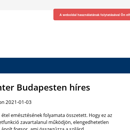
A weboldal használatának folytatásával Ön el
nter Budapesten híres
on 2021-01-03
 étel emésztésének folyamata összetett. Hogy ez az
etfunkció zavartalanul működjön, elengedhetetlen
 ápolt fogsor, ami összezúzza a szilárd