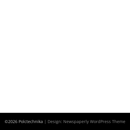
©2026 Polctechnika
| Design:
Newspaperly WordPress Theme