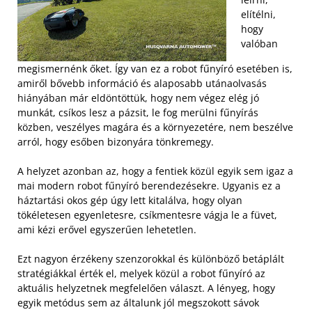
elítélni,
hogy
valóban
megismernénk őket. Így van ez a robot fűnyíró esetében is,
amiről bővebb információ és alaposabb utánaolvasás
hiányában már eldöntöttük, hogy nem végez elég jó
munkát, csíkos lesz a pázsit, le fog merülni fűnyírás
közben, veszélyes magára és a környezetére, nem beszélve
arról, hogy esőben bizonyára tönkremegy.
A helyzet azonban az, hogy a fentiek közül egyik sem igaz a
mai modern robot fűnyíró berendezésekre. Ugyanis ez a
háztartási okos gép úgy lett kitalálva, hogy olyan
tökéletesen egyenletesre, csíkmentesre vágja le a füvet,
ami kézi erővel egyszerűen lehetetlen.
Ezt nagyon érzékeny szenzorokkal és különböző betáplált
stratégiákkal érték el, melyek közül a robot fűnyíró az
aktuális helyzetnek megfelelően választ. A lényeg, hogy
egyik metódus sem az általunk jól megszokott sávok