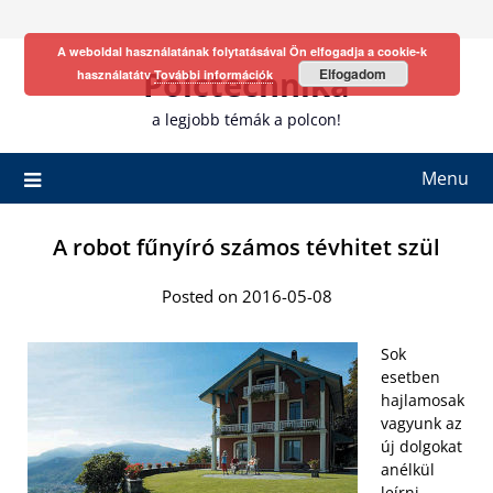
Skip
to
A weboldal használatának folytatásával Ön elfogadja a cookie-k
content
Polctechnika
Elfogadom
használatátv
További információk
a legjobb témák a polcon!
Menu
A robot fűnyíró számos tévhitet szül
Posted on 2016-05-08
Sok
esetben
hajlamosak
vagyunk az
új dolgokat
anélkül
leírni,