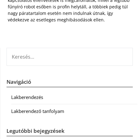
kapcsolatos ellenvetések is megcáfolhatók, mivel a legtöbb
fűnyíró robot esőben is profin helytáll, a többiek pedig túl
nagy páratartalom esetén nem indulnak útnak, így
védekezve az esetleges meghibásodások ellen.
KERESÉS:
Navigáció
Lakberendezés
Lakberendező tanfolyam
Legutóbbi bejegyzések