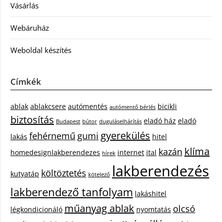
Vásárlás
Webáruház
Weboldal készítés
Címkék
ablak
ablakcsere
autómentés
bicikli
autómentő bérlés
biztosítás
eladó ház
eladó
Budapest
bútor
duguláselhárítás
gyerekülés
fehérnemű
gumi
lakás
hitel
klíma
kazán
homedesignlakberendezes
internet
ital
hírek
lakberendezés
költöztetés
kutyatáp
kötelező
lakberendező tanfolyam
lakáshitel
műanyag ablak
olcsó
légkondicionáló
nyomtatás