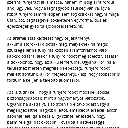
szerinti fűnyírást alkalmazza, hanem mindig arra fordul,
ahol úgy véli, hogy a legnagyobb szükség van rá. Így a
robot fűnyíró semmiképpen sem fog csíkokat hagyni maga
után, sőt, segítségével tökéletesen egyforma, dús és
egészséges gyep tulajdonosai lehetünk.
Az áramellátás kérdését nagy teljesítményű
akkumulátorokkal oldották meg, melyeknek ha mégis
szüksége lenne fűnyírás közben áramforráshoz való
kapcsolódásra, akkor a fűnyíró robot még azelőtt visszatér
a dokkolóhoz, hogy az akku lemerülne. Ugyanakkor, ha a
területhez mérten megfelelő képességű fűnyíró robot
mellett döntünk, akkor megelőzhetjük azt, hogy többször is
fordulnia kelljen a telepítő állomásról.
Azt is tudni kell, hogy a fűnyíró robot modellek sokkal
biztonságosabbak, mint a hagyományos változatok,
ugyanis ha akadályt, a földtől való eltávolodást vagy a
megengedettnél nagyobb lejtőt, emelkedőt érzékel, akkor
azonnal leállítja a késeit, így szinte lehetetlen, hogy
bármiféle galibát okozzon. Továbbá a nedvességgel