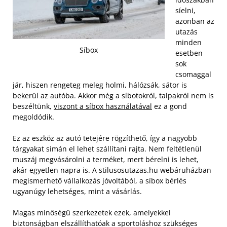
síelni,
azonban az
utazás
minden
Síbox
esetben
sok
csomaggal
jár, hiszen rengeteg meleg holmi, hálózsák, sátor is
bekerül az autóba. Akkor még a síbotokról, talpakról nem is
beszéltünk,
viszont a síbox használatával
ez a gond
megoldódik.
Ez az eszköz az autó tetejére rögzíthető, így a nagyobb
tárgyakat simán el lehet szállítani rajta. Nem feltétlenül
muszáj megvásárolni a terméket, mert bérelni is lehet,
akár egyetlen napra is. A stilusosutazas.hu webáruházban
megismerhető vállalkozás jóvoltából, a síbox bérlés
ugyanúgy lehetséges, mint a vásárlás.
Magas minőségű szerkezetek ezek, amelyekkel
biztonságban elszállíthatóak a sportoláshoz szükséges