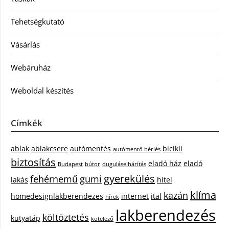
Tehetségkutató
Vásárlás
Webáruház
Weboldal készítés
Címkék
ablak
ablakcsere
autómentés
bicikli
autómentő bérlés
biztosítás
eladó ház
eladó
Budapest
bútor
duguláselhárítás
gyerekülés
fehérnemű
gumi
lakás
hitel
klíma
kazán
homedesignlakberendezes
internet
ital
hírek
lakberendezés
költöztetés
kutyatáp
kötelező