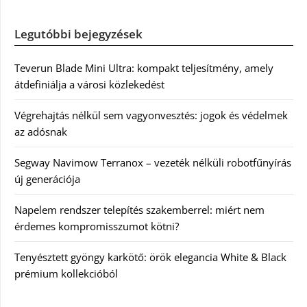
Legutóbbi bejegyzések
Teverun Blade Mini Ultra: kompakt teljesítmény, amely
átdefiniálja a városi közlekedést
Végrehajtás nélkül sem vagyonvesztés: jogok és védelmek
az adósnak
Segway Navimow Terranox – vezeték nélküli robotfűnyírás
új generációja
Napelem rendszer telepítés szakemberrel: miért nem
érdemes kompromisszumot kötni?
Tenyésztett gyöngy karkötő: örök elegancia White & Black
prémium kollekcióból