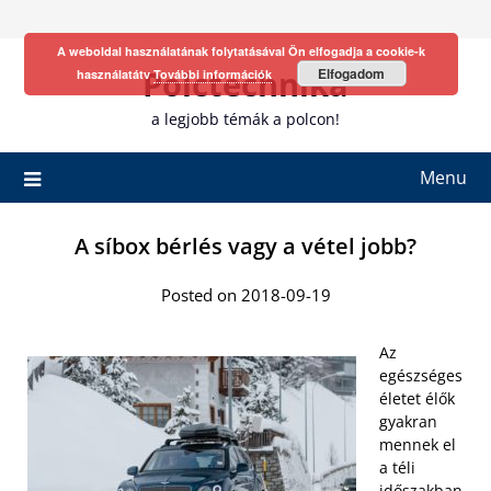
Skip
to
A weboldal használatának folytatásával Ön elfogadja a cookie-k
content
Polctechnika
Elfogadom
használatátv
További információk
a legjobb témák a polcon!
Menu
A síbox bérlés vagy a vétel jobb?
Posted on 2018-09-19
Az
egészséges
életet élők
gyakran
mennek el
a téli
időszakban