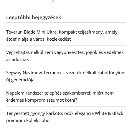
Legutóbbi bejegyzések
Teverun Blade Mini Ultra: kompakt teljesítmény, amely
átdefiniálja a városi közlekedést
Végrehajtás nélkül sem vagyonvesztés: jogok és védelmek
az adósnak
Segway Navimow Terranox – vezeték nélküli robotfűnyírás
új generációja
Napelem rendszer telepítés szakemberrel: miért nem
érdemes kompromisszumot kötni?
Tenyésztett gyöngy karkötő: örök elegancia White & Black
prémium kollekcióból