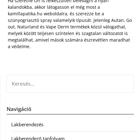
Ha szeretne Ön is felkészülten belevágni a nyári
kalandokba, akkor látogasson el még most a
kamillapatika.hu weboldalra, és szerezze be a
szúnyogriasztó spray valamelyik típusát. Jelenleg Autan, Go
out, Naturland és Vape Derm termékek közül válogathat,
melyek között teljesen színtelen és szagtalan változatot is
megtalálhat, amivel mások számára észrevétlen maradhat
a védelme.
KERESÉS:
Navigáció
Lakberendezés
Lakberendező tanfolyam