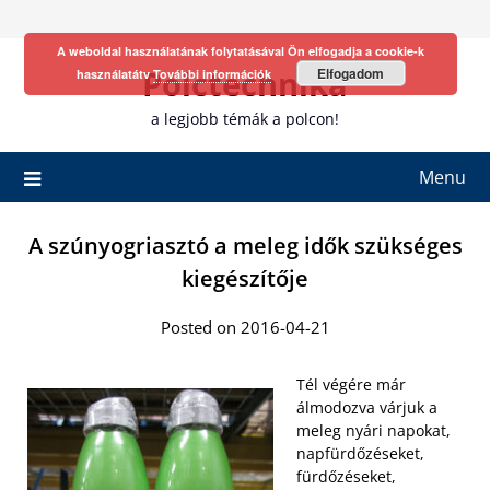
Skip
to
A weboldal használatának folytatásával Ön elfogadja a cookie-k
content
Polctechnika
Elfogadom
használatátv
További információk
a legjobb témák a polcon!
Menu
A szúnyogriasztó a meleg idők szükséges
kiegészítője
Posted on 2016-04-21
Tél végére már
álmodozva várjuk a
meleg nyári napokat,
napfürdőzéseket,
fürdőzéseket,