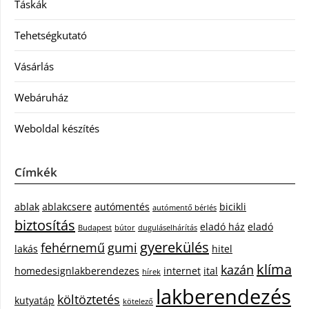
Táskák
Tehetségkutató
Vásárlás
Webáruház
Weboldal készítés
Címkék
ablak
ablakcsere
autómentés
bicikli
autómentő bérlés
biztosítás
eladó ház
eladó
Budapest
bútor
duguláselhárítás
gyerekülés
fehérnemű
gumi
lakás
hitel
klíma
kazán
homedesignlakberendezes
internet
ital
hírek
lakberendezés
költöztetés
kutyatáp
kötelező