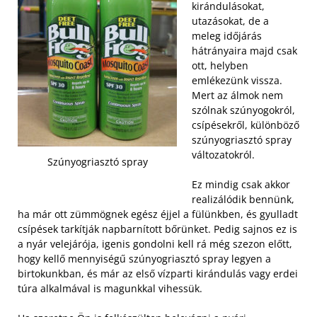
kirándulásokat,
utazásokat, de a
meleg időjárás
hátrányaira majd csak
ott, helyben
emlékezünk vissza.
Mert az álmok nem
szólnak szúnyogokról,
csípésekről, különböző
szúnyogriasztó spray
változatokról.
Szúnyogriasztó spray
Ez mindig csak akkor
realizálódik bennünk,
ha már ott zümmögnek egész éjjel a fülünkben, és gyulladt
csípések tarkítják napbarnított bőrünket. Pedig sajnos ez is
a nyár velejárója, igenis gondolni kell rá még szezon előtt,
hogy kellő mennyiségű szúnyogriasztó spray legyen a
birtokunkban, és már az első vízparti kirándulás vagy erdei
túra alkalmával is magunkkal vihessük.