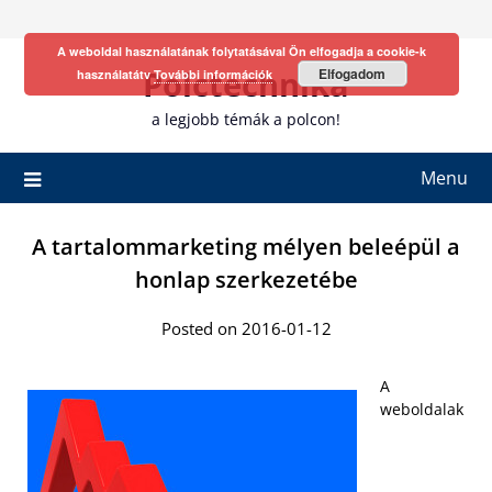
Skip
to
A weboldal használatának folytatásával Ön elfogadja a cookie-k
content
Polctechnika
Elfogadom
használatátv
További információk
a legjobb témák a polcon!
Menu
A tartalommarketing mélyen beleépül a
honlap szerkezetébe
Posted on 2016-01-12
A
weboldalak