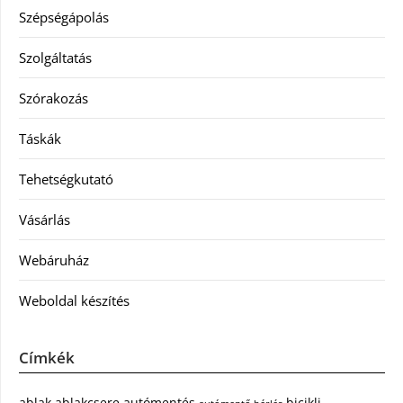
Szépségápolás
Szolgáltatás
Szórakozás
Táskák
Tehetségkutató
Vásárlás
Webáruház
Weboldal készítés
Címkék
ablak
ablakcsere
autómentés
bicikli