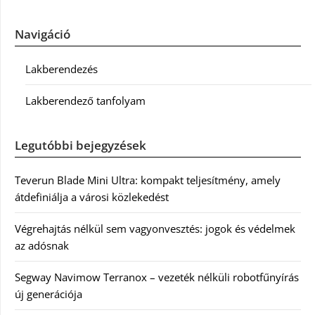
Navigáció
Lakberendezés
Lakberendező tanfolyam
Legutóbbi bejegyzések
Teverun Blade Mini Ultra: kompakt teljesítmény, amely
átdefiniálja a városi közlekedést
Végrehajtás nélkül sem vagyonvesztés: jogok és védelmek
az adósnak
Segway Navimow Terranox – vezeték nélküli robotfűnyírás
új generációja