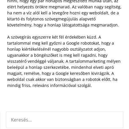
hinni, hogy egy pár hónapos megfeszített munka után, az
elért helyezés örökre megmarad. Az valóban nagy segítség,
ha nem a víz alól kell a levegőre hozni egy weboldalt, de a
kitartó és folytonos szövegmegújulás alapvető
követelmény, hogy a honlap látogatottsága megmaradjon.
A szövegírás egyszerre két fél érdekében küzd. A
tartalommal meg kell győzni a Google robotokat, hogy a
honlap kiértékelésénél nagyobb osztályzatot adjon,
ugyanakkor a böngészőket is meg kell ragadni, hogy
visszatérő vendéggé váljanak. A tartalommarketing mélyen
beleépül a honlap szerkezetébe, mindenhol elveti apró
magjait, remélve, hogy a Google keresőben kivirágzik. A
weboldal csak akkor van biztonságban a robotok előtt, ha
mindig friss, releváns információval szolgál.
KERESÉS: