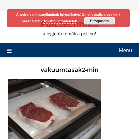
Skip
to
A weboldal használatának folytatásával Ön elfogadja a cookie-k
content
Polctechnika
Elfogadom
használatátv
További információk
a legjobb témák a polcon!
Menu
vakuumtasak2-min