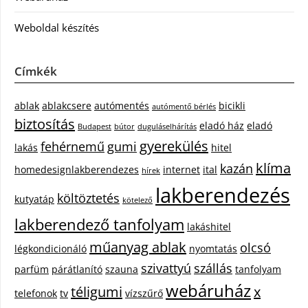
Weboldal készítés
Címkék
ablak
ablakcsere
autómentés
bicikli
autómentő bérlés
biztosítás
eladó ház
eladó
Budapest
bútor
duguláselhárítás
gyerekülés
fehérnemű
gumi
lakás
hitel
klíma
kazán
homedesignlakberendezes
internet
ital
hírek
lakberendezés
költöztetés
kutyatáp
kötelező
lakberendező tanfolyam
lakáshitel
műanyag ablak
olcsó
légkondicionáló
nyomtatás
szivattyú
szállás
parfüm
párátlanító
szauna
tanfolyam
webáruház
téligumi
x
telefonok
tv
vízszűrő