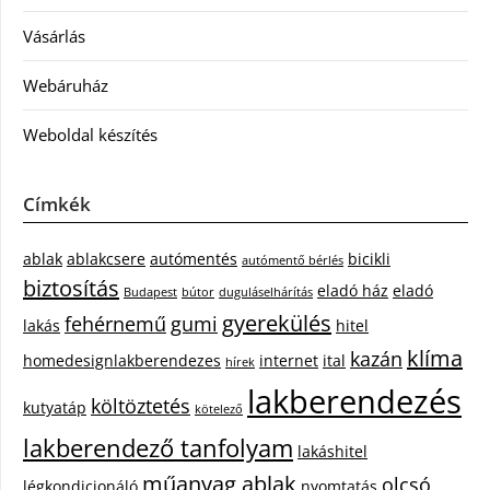
Vásárlás
Webáruház
Weboldal készítés
Címkék
ablak
ablakcsere
autómentés
bicikli
autómentő bérlés
biztosítás
eladó ház
eladó
Budapest
bútor
duguláselhárítás
gyerekülés
fehérnemű
gumi
lakás
hitel
klíma
kazán
homedesignlakberendezes
internet
ital
hírek
lakberendezés
költöztetés
kutyatáp
kötelező
lakberendező tanfolyam
lakáshitel
műanyag ablak
olcsó
légkondicionáló
nyomtatás