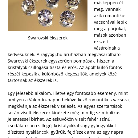
másképpen él
meg. Vannak,
akik romantikus
vacsorával lepik
meg a párjukat,
mások azonban
Swarovski ékszerek
ékszert
vásárolnak a
kedvesüknek. A ragyogj.hu áruházban megvásárolható
Swarovski ékszerek egyszerűen pompásak
, hiszen a
kristályok csillogása tiszta és erős. Az ápolt külső fontos
részét képezik a különböző kiegészítők, amelyek közé
tartoznak az ékszerek is.
Egy jelesebb alkalom, illetve egy fontosabb esemény, mint
amilyen a Valentin-napon bekövetkező romantikus vacsora,
megkívánja az ékszerek viselését. Az egyes szertartások
során viselt ékszerek kinézete még mindig szimbolikus
jelentéssel bírhat. Az esküvőkön viselt fehér színű,
csodálatosan csillogó, kristályokkal vagy gyöngyökkel
díszített nyakláncok, gyűrűk, fejdíszek arra az egy napra