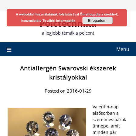
Skip
to
A weboldal használatának folytatásával Ön elfogadja a cookie-k
content
Polctechnika
Elfogadom
használatátv
További információk
a legjobb témák a polcon!
Menu
Antiallergén Swarovski ékszerek
kristályokkal
Posted on 2016-01-29
Valentin-nap
elsősorban a
szerelmes párok
ünnepe, amit
minden pár