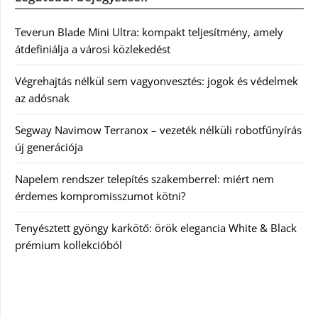
Teverun Blade Mini Ultra: kompakt teljesítmény, amely
átdefiniálja a városi közlekedést
Végrehajtás nélkül sem vagyonvesztés: jogok és védelmek
az adósnak
Segway Navimow Terranox – vezeték nélküli robotfűnyírás
új generációja
Napelem rendszer telepítés szakemberrel: miért nem
érdemes kompromisszumot kötni?
Tenyésztett gyöngy karkötő: örök elegancia White & Black
prémium kollekcióból