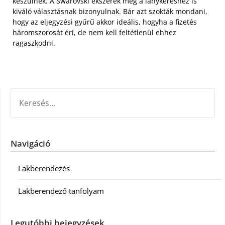
készülnek. A Swarovski ékszerek még a lánykéréshez is
kiváló választásnak bizonyulnak. Bár azt szokták mondani,
hogy az eljegyzési gyűrű akkor ideális, hogyha a fizetés
háromszorosát éri, de nem kell feltétlenül ehhez
ragaszkodni.
KERESÉS:
Navigáció
Lakberendezés
Lakberendező tanfolyam
Legutóbbi bejegyzések