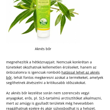
Aknés bőr
megnehezítik a hétköznapjait. Nemcsak konkrétan a
tüneteket okozhatnak kellemetlen érzéseket, hanem az
önbizalomra is igencsak romboló
hatással lehet az aknés
bőr
, tehát fontos megkeresni azokat a termékeket, amelyek
segíthetnek átvészelni a kritikusabb időszakokat.
Az aknés bőr kezelése során nem szerencsés vegyi
anyagokat, erős, pl. SLS-tartalmú arctisztítókat alkalmazni,
mert az amúgy is gyulladt területek még hevesebben
reagálhatnak ezekre és akár súlyosbodhat is a helyzet.