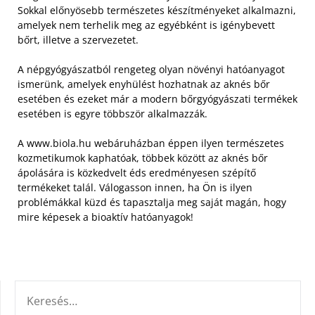
Sokkal előnyösebb természetes készítményeket alkalmazni,
amelyek nem terhelik meg az egyébként is igénybevett
bőrt, illetve a szervezetet.
A népgyógyászatból rengeteg olyan növényi hatóanyagot
ismerünk, amelyek enyhülést hozhatnak az aknés bőr
esetében és ezeket már a modern bőrgyógyászati termékek
esetében is egyre többször alkalmazzák.
A www.biola.hu webáruházban éppen ilyen természetes
kozmetikumok kaphatóak, többek között az aknés bőr
ápolására is közkedvelt éds eredményesen szépítő
termékeket talál. Válogasson innen, ha Ön is ilyen
problémákkal küzd és tapasztalja meg saját magán, hogy
mire képesek a bioaktív hatóanyagok!
KERESÉS: