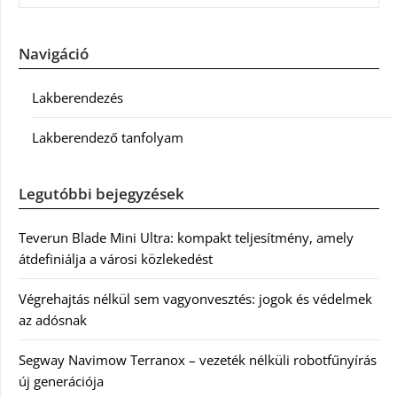
Navigáció
Lakberendezés
Lakberendező tanfolyam
Legutóbbi bejegyzések
Teverun Blade Mini Ultra: kompakt teljesítmény, amely
átdefiniálja a városi közlekedést
Végrehajtás nélkül sem vagyonvesztés: jogok és védelmek
az adósnak
Segway Navimow Terranox – vezeték nélküli robotfűnyírás
új generációja