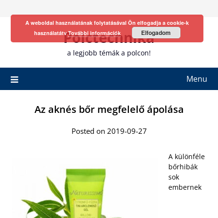
Skip
to
A weboldal használatának folytatásával Ön elfogadja a cookie-k
content
Polctechnika
Elfogadom
használatátv
További információk
a legjobb témák a polcon!
Menu
Az aknés bőr megfelelő ápolása
Posted on 2019-09-27
A különféle
bőrhibák
sok
embernek