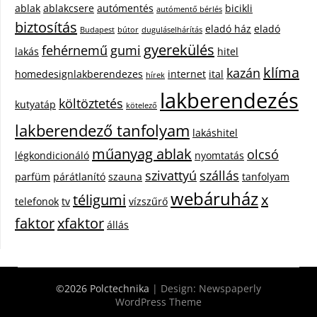
ablak
ablakcsere
autómentés
bicikli
autómentő bérlés
biztosítás
eladó ház
eladó
Budapest
bútor
duguláselhárítás
gyerekülés
fehérnemű
gumi
lakás
hitel
klíma
kazán
homedesignlakberendezes
internet
ital
hírek
lakberendezés
költöztetés
kutyatáp
kötelező
lakberendező tanfolyam
lakáshitel
műanyag ablak
olcsó
légkondicionáló
nyomtatás
szivattyú
szállás
parfüm
párátlanító
szauna
tanfolyam
webáruház
téligumi
x
telefonok
tv
vízszűrő
faktor
xfaktor
állás
©2026 Polctechnika
| Design:
Newspaperly
WordPress Theme