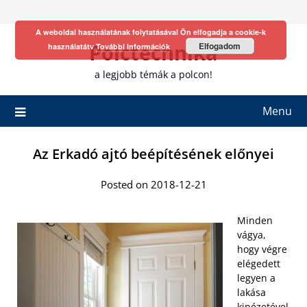
Skip
to
A weboldal használatának folytatásával Ön elfogadja a cookie-k
content
Polctechnika
Elfogadom
használatátv
További információk
a legjobb témák a polcon!
Menu
Az Erkadó ajtó beépítésének előnyei
Posted on 2018-12-21
Minden
vágya,
hogy végre
elégedett
legyen a
lakása
kinézetével