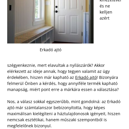
és ne
kelljen
azért
Erkadó ajtó
szégyenkeznie, mert elavultak a nyílászárók? Akkor
elérkezett az ideje annak, hogy tegyen valamit az ügy
érdekében, hiszen már kapható az
Erkadó ajtó
! Bizonyára
felmerül Önben a kérdés, hogy annyiféle termék kapható
manapság, miért pont erre a márkára essen a választása?
Nos, a válasz sokkal egyszerűbb, mint gondolná: az Erkadó
ajtó már számtalanszor bebizonyította, hogy képes
maximálisan kielégíteni a háztulajdonosok igényeit, hiszen
nemcsak esztétikai, hanem műszaki szempontból is
megfelelőnek bizonyul.