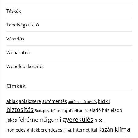
Táskák
Tehetségkutató
Vásárlás
Webáruház
Weboldal készítés
Címkék
ablak
ablakcsere
autómentés
bicikli
autómentő bérlés
biztosítás
eladó ház
eladó
Budapest
bútor
duguláselhárítás
gyerekülés
fehérnemű
gumi
lakás
hitel
klíma
kazán
homedesignlakberendezes
internet
ital
hírek