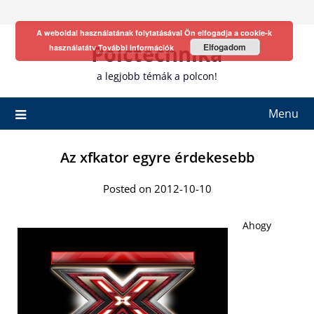
Skip
to
A weboldal használatának folytatásával Ön elfogadja a cookie-k
content
Polctechnika
Elfogadom
használatátv
További információk
a legjobb témák a polcon!
Menu
Az xfkator egyre érdekesebb
Posted on 2012-10-10
Ahogy