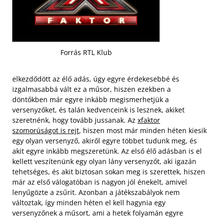
Forrás RTL Klub
elkezdődött az élő adás, úgy egyre érdekesebbé és
izgalmasabbá vált ez a műsor, hiszen ezekben a
döntőkben már egyre inkább megismerhetjük a
versenyzőket, és talán kedvenceink is lesznek, akiket
szeretnénk, hogy tovább jussanak. Az
xfaktor
szomorúságot is rejt
, hiszen most már minden héten kiesik
egy olyan versenyző, akiről egyre többet tudunk meg, és
akit egyre inkább megszeretünk. Az első élő adásban is el
kellett veszítenünk egy olyan lány versenyzőt, aki igazán
tehetséges, és akit biztosan sokan meg is szerettek,
hiszen
már az első válogatóban is nagyon jól énekelt, amivel
lenyűgözte a zsűrit. Azonban a játékszabályok nem
változtak, így minden héten el kell hagynia egy
versenyzőnek a műsort, ami a hetek folyamán egyre