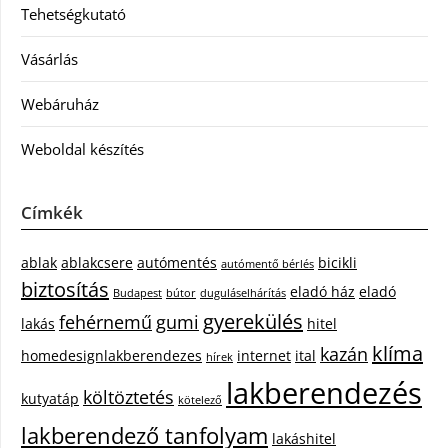
Tehetségkutató
Vásárlás
Webáruház
Weboldal készítés
Címkék
ablak
ablakcsere
autómentés
bicikli
autómentő bérlés
biztosítás
eladó ház
eladó
Budapest
bútor
duguláselhárítás
gyerekülés
fehérnemű
gumi
lakás
hitel
klíma
kazán
homedesignlakberendezes
internet
ital
hírek
lakberendezés
költöztetés
kutyatáp
kötelező
lakberendező tanfolyam
lakáshitel