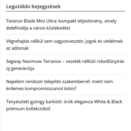
Legutóbbi bejegyzések
Teverun Blade Mini Ultra: kompakt teljesítmény, amely
átdefiniálja a városi közlekedést
Végrehajtás nélkül sem vagyonvesztés: jogok és védelmek
az adósnak
Segway Navimow Terranox – vezeték nélküli robotfűnyírás
új generációja
Napelem rendszer telepítés szakemberrel: miért nem
érdemes kompromisszumot kötni?
Tenyésztett gyöngy karkötő: örök elegancia White & Black
prémium kollekcióból