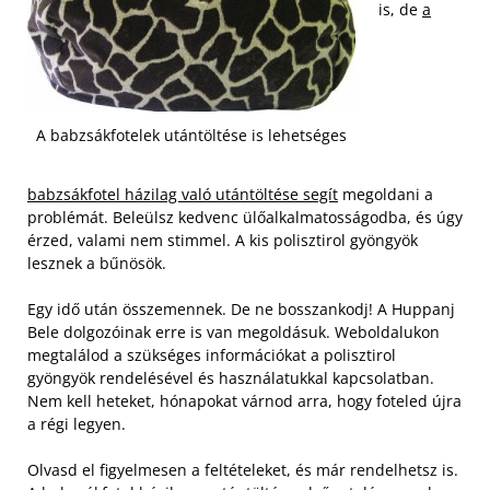
is, de
a
A babzsákfotelek utántöltése is lehetséges
babzsákfotel házilag való utántöltése segít
megoldani a
problémát. Beleülsz kedvenc ülőalkalmatosságodba, és úgy
érzed, valami nem stimmel. A kis polisztirol gyöngyök
lesznek a bűnösök.
Egy idő után összemennek. De ne bosszankodj! A Huppanj
Bele dolgozóinak erre is van megoldásuk. Weboldalukon
megtalálod a szükséges információkat a polisztirol
gyöngyök rendelésével és használatukkal kapcsolatban.
Nem kell heteket, hónapokat várnod arra, hogy foteled újra
a régi legyen.
Olvasd el figyelmesen a feltételeket, és már rendelhetsz is.