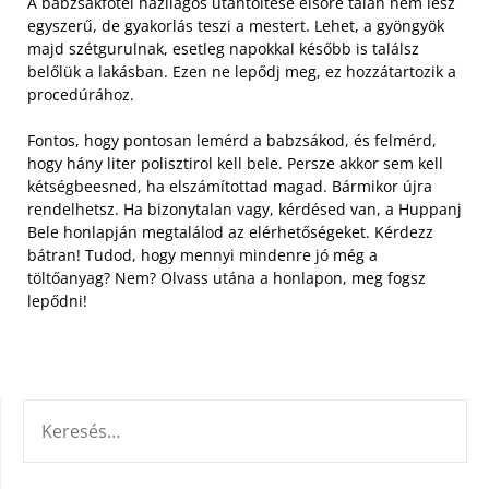
A babzsákfotel házilagos utántöltése elsőre talán nem lesz
egyszerű, de gyakorlás teszi a mestert. Lehet, a gyöngyök
majd szétgurulnak, esetleg napokkal később is találsz
belőlük a lakásban. Ezen ne lepődj meg, ez hozzátartozik a
procedúrához.
Fontos, hogy pontosan lemérd a babzsákod, és felmérd,
hogy hány liter polisztirol kell bele. Persze akkor sem kell
kétségbeesned, ha elszámítottad magad. Bármikor újra
rendelhetsz. Ha bizonytalan vagy, kérdésed van, a Huppanj
Bele honlapján megtalálod az elérhetőségeket. Kérdezz
bátran! Tudod, hogy mennyi mindenre jó még a
töltőanyag? Nem? Olvass utána a honlapon, meg fogsz
lepődni!
KERESÉS: