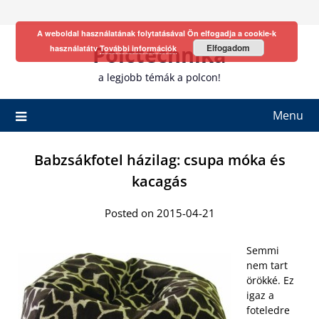
Skip
to
A weboldal használatának folytatásával Ön elfogadja a cookie-k
content
Polctechnika
Elfogadom
használatátv
További információk
a legjobb témák a polcon!
Menu
Babzsákfotel házilag: csupa móka és
kacagás
Posted on 2015-04-21
Semmi
nem tart
örökké. Ez
igaz a
foteledre