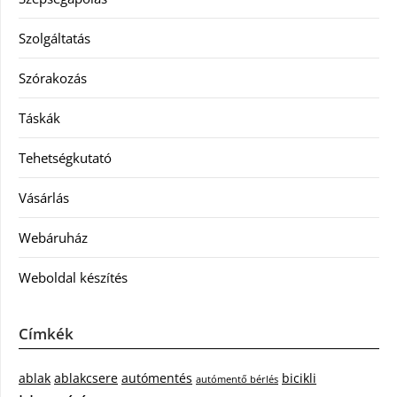
Szolgáltatás
Szórakozás
Táskák
Tehetségkutató
Vásárlás
Webáruház
Weboldal készítés
Címkék
ablak
ablakcsere
autómentés
bicikli
autómentő bérlés