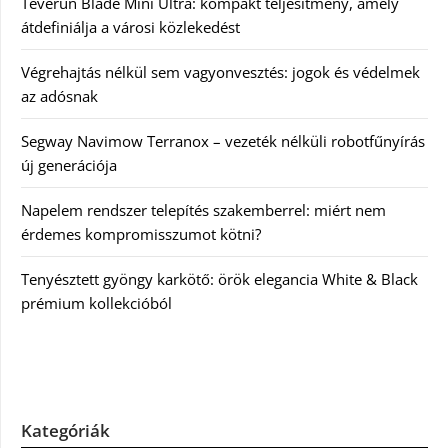
Teverun Blade Mini Ultra: kompakt teljesítmény, amely
átdefiniálja a városi közlekedést
Végrehajtás nélkül sem vagyonvesztés: jogok és védelmek
az adósnak
Segway Navimow Terranox – vezeték nélküli robotfűnyírás
új generációja
Napelem rendszer telepítés szakemberrel: miért nem
érdemes kompromisszumot kötni?
Tenyésztett gyöngy karkötő: örök elegancia White & Black
prémium kollekcióból
Kategóriák