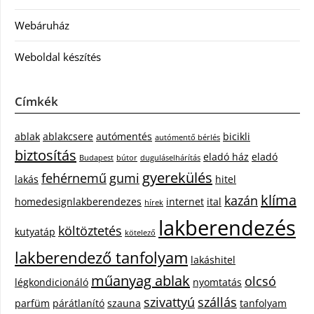
Webáruház
Weboldal készítés
Címkék
ablak
ablakcsere
autómentés
bicikli
autómentő bérlés
biztosítás
eladó ház
eladó
Budapest
bútor
duguláselhárítás
gyerekülés
fehérnemű
gumi
lakás
hitel
klíma
kazán
homedesignlakberendezes
internet
ital
hírek
lakberendezés
költöztetés
kutyatáp
kötelező
lakberendező tanfolyam
lakáshitel
műanyag ablak
olcsó
légkondicionáló
nyomtatás
szivattyú
szállás
parfüm
párátlanító
szauna
tanfolyam