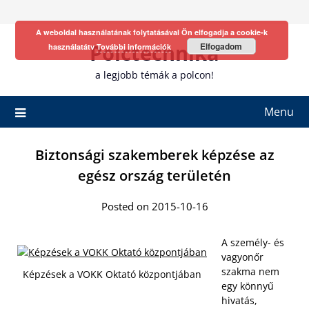
Skip
to
A weboldal használatának folytatásával Ön elfogadja a cookie-k
content
Polctechnika
Elfogadom
használatátv
További információk
a legjobb témák a polcon!
Menu
Biztonsági szakemberek képzése az
egész ország területén
Posted on 2015-10-16
A személy- és
vagyonőr
szakma nem
Képzések a VOKK Oktató központjában
egy könnyű
hivatás,