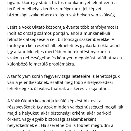
ugyanakkor egy stabil, biztos munkahelyet jelent ezen a
területen elhelyezkedő személyeknek. Jól képzett
biztonsági szakemberekre igen sok helyen van szükség.
Ezért a
Vokk Oktató központja
évente több tanfolyamot is
indít az ország számos pontján, ahol a munkanélküli
felnőttek átképzése a cél, biztonsági szakemberekké. A
tanfolyam két részből áll, elméleti és gyakorlati oktatásból,
így a tanulók teljes mértékben betekintést nyernek a
szakma nehézségeibe és könnyen megoldást találhatnak a
különböző felmerülő problémákra.
A tanfolyam során fegyvervizsga letételére is lehetőségük
van a jelentkezőknek, ezáltal még több elhelyezkedési
lehetőség közül választhatnak a sikeres vizsga után.
A Vokk Oktató központja kiváló képzést biztosít a
résztvevőknek, így azok minden valószínűsséggel megállják
majd a helyüket, akár biztonsági őrként, akár parkoló
őrként, vagy egyéb biztonsági szakemberként
helyezkednek el.
Ha szeretne Ön is többet megtudni a