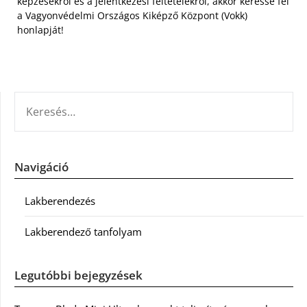
képzésekről és a jelentkezési feltételekről, akkor keresse fel
a Vagyonvédelmi Országos Kiképző Központ (Vokk)
honlapját!
KERESÉS:
Navigáció
Lakberendezés
Lakberendező tanfolyam
Legutóbbi bejegyzések