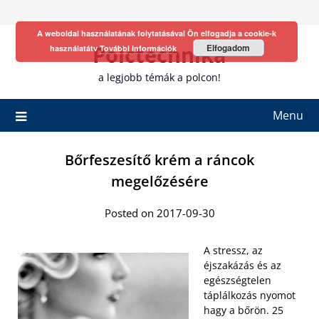
Skip
to
A weboldal használatának folytatásával Ön elfogadja a cookie-k
content
Polctechnika
Elfogadom
használatátv
További információk
a legjobb témák a polcon!
Menu
Bőrfeszesítő krém a ráncok
megelőzésére
Posted on 2017-09-30
A stressz, az
éjszakázás és az
egészségtelen
táplálkozás nyomot
hagy a bőrön. 25