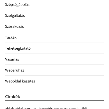
Szépségápolás
Szolgáltatás
Szórakozás
Táskák
Tehetségkutató
Vásárlás
Webáruház
Weboldal készítés
Címkék
ablak
ablakcsere
autómentés
bicikli