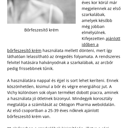
éves kor körül már
megjelennek az első
szarkalábak,
amelyek később
még jobban
Bőrfeszesítő krém
elmélyülnek.
Kifejezetten
ajánlott
időben a
bőrfeszesítő krém
használata mellett dönteni, mert így
láthatóan lelassítható az öregedés folyamata. A rendszeres
felvitel hatására halványodnak a szarkalábak, az arcbőr
pedig frissebbnek tűnik.
A használatára nappal és éjjel is sort lehet keríteni. Ennek
köszönhetően, kisimul a bőr és végre energiához jut. A
Vichy különösen sok olyan terméket dobott piacra, aminek
a használata jó ötletnek bizonyul. Mindegyik korosztály
megtalálja a számítását az Oktogon Pharma weboldalán.
Az első csoportban a 25-39 éves nőknek ajánlott
bőrfeszesítő krém van.