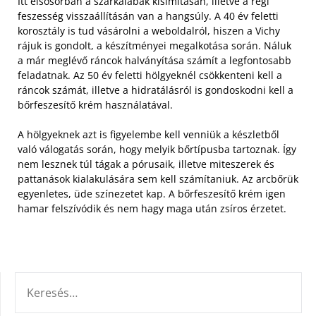
Itt elsősorban a szarkalábak kisimításán, illetve a régi
feszesség visszaállításán van a hangsúly. A 40 év feletti
korosztály is tud vásárolni a weboldalról, hiszen a Vichy
rájuk is gondolt, a készítményei megalkotása során. Náluk
a már meglévő ráncok halványítása számít a legfontosabb
feladatnak. Az 50 év feletti hölgyeknél csökkenteni kell a
ráncok számát, illetve a hidratálásról is gondoskodni kell a
bőrfeszesítő krém használatával.
A hölgyeknek azt is figyelembe kell venniük a készletből
való válogatás során, hogy melyik bőrtípusba tartoznak. Így
nem lesznek túl tágak a pórusaik, illetve miteszerek és
pattanások kialakulására sem kell számítaniuk. Az arcbőrük
egyenletes, üde színezetet kap. A bőrfeszesítő krém igen
hamar felszívódik és nem hagy maga után zsíros érzetet.
KERESÉS: