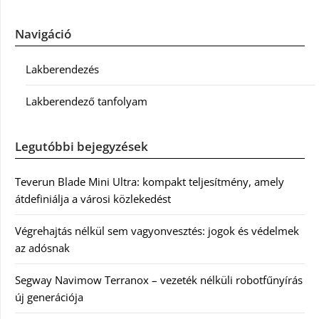
Navigáció
Lakberendezés
Lakberendező tanfolyam
Legutóbbi bejegyzések
Teverun Blade Mini Ultra: kompakt teljesítmény, amely
átdefiniálja a városi közlekedést
Végrehajtás nélkül sem vagyonvesztés: jogok és védelmek
az adósnak
Segway Navimow Terranox – vezeték nélküli robotfűnyírás
új generációja