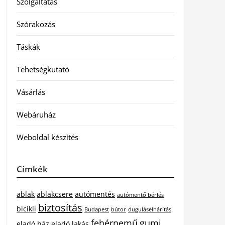
Szolgáltatás
Szórakozás
Táskák
Tehetségkutató
Vásárlás
Webáruház
Weboldal készítés
Címkék
ablak
ablakcsere
autómentés
autómentő bérlés
biztosítás
bicikli
Budapest
bútor
duguláselhárítás
fehérnemű
gumi
eladó ház
eladó lakás