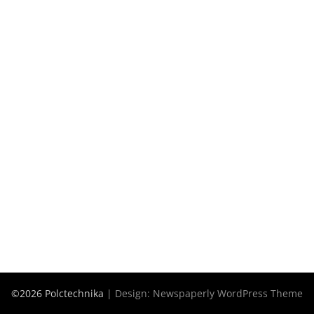
©2026 Polctechnika
| Design:
Newspaperly WordPress Theme