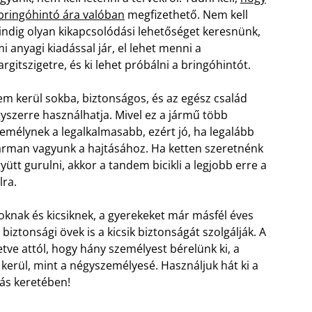
bringóhintó ára valóban
megfizethető. Nem kell
ndig olyan kikapcsolódási lehetőséget keresnünk,
i anyagi kiadással jár, el lehet menni a
rgitszigetre, és ki lehet próbálni a bringóhintót.
m kerül sokba, biztonságos, és az egész család
yszerre használhatja. Mivel ez a jármű több
emélynek a legalkalmasabb, ezért jó, ha legalább
rman vagyunk a hajtásához. Ha ketten szeretnénk
yütt gurulni, akkor a tandem bicikli a legjobb erre a
lra.
knak és kicsiknek, a gyerekeket már másfél éves
ó biztonsági övek is a kicsik biztonságát szolgálják. A
letve attól, hogy hány személyest bérelünk ki, a
kerül, mint a négyszemélyesé. Használjuk hát ki a
zás keretében!