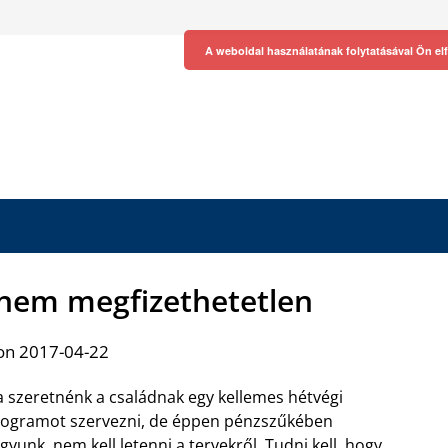
A weboldal használatának folytatásával Ön el
 nem megfizethetetlen
on 2017-04-22
 szeretnénk a családnak egy kellemes hétvégi
ogramot szervezni, de éppen pénzszűkében
gyunk, nem kell letenni a tervekről. Tudni kell,
hogy