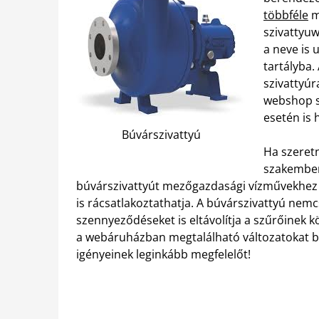
többféle
m
szivattyuw
a neve is u
tartályba.
szivattyúr
webshop s
esetén is 
Búvárszivattyú
Ha szeretn
szakembere
búvárszivattyút mezőgazdasági vízművekhez 
is rácsatlakoztathatja. A búvárszivattyú nemc
szennyeződéseket is eltávolítja a szűrőinek k
a webáruházban megtalálható változatokat bön
igényeinek leginkább megfelelőt!