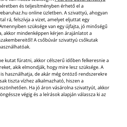
éretben és teljesítményben érhető el a
ebaruhaz.hu online üzletben. A szivattyú, ahogyan
tal rá, felszívja a vizet, amelyet eljuttat egy
 Amennyiben szüksége van egy újfajta, jó minőségű
a, akkor mindenképpen kérjen árajánlatot a
zakembereitől! A csőbúvár szivattyú csőkutak
használhatóak.
e kutat fúratni, akkor célszerű időben felkeresnie a
ket, akik elmondják, hogy mire lesz szüksége. A
is használhatja, de akár még öntöző rendszerekre
sak tiszta vízhez alkalmazható, hiszen a
öszönhetően. Ha jó áron vásárolna szivattyút, akkor
géssze végig és a leírások alapján válassza ki az