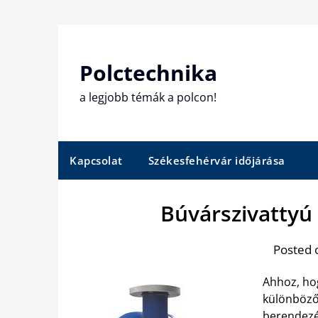
Skip
to
content
Polctechnika
a legjobb témák a polcon!
Kapcsolat
Székesfehérvár időjárása
Búvárszivattyú
Posted 
Ahhoz, hog
különböző
berendezé