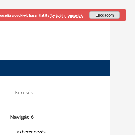
Elfogadom
fogadja a cookie-k használatátv
További információk
KERESÉS:
Navigáció
Lakberendezés