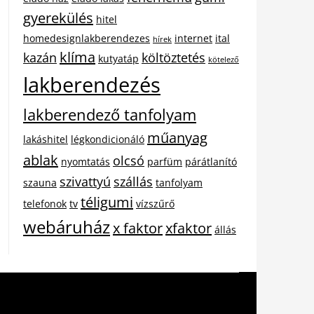
gyerekülés
hitel
homedesignlakberendezes
internet
ital
hírek
klíma
kazán
költöztetés
kutyatáp
kötelező
lakberendezés
lakberendező tanfolyam
műanyag
lakáshitel
légkondicionáló
ablak
olcsó
nyomtatás
parfüm
párátlanító
szivattyú
szállás
szauna
tanfolyam
téligumi
telefonok
tv
vízszűrő
webáruház
x faktor
xfaktor
állás