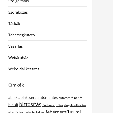
Szolgáltatás
Szórakozás
Táskák
Tehetségkutató
Vásárlás
Webáruház
Weboldal készítés
Címkék
ablak
ablakcsere
autómentés
autómentő bérlés
biztosítás
bicikli
Budapest
bútor
duguláselhárítás
fehérnemű
gumi
eladó ház
eladó lakás