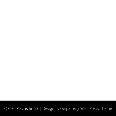
©2026 Polctechnika
| Design:
Newspaperly WordPress Theme