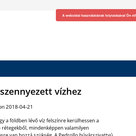
A weboldal használatának folytatásával Ön el
 szennyezett vízhez
on 2018-04-21
y a földben lévő víz felszínre kerülhessen a
 rétegekből, mindenképpen valamilyen
sre van hozzá szükség. A
Pedrollo búvárszivattyú