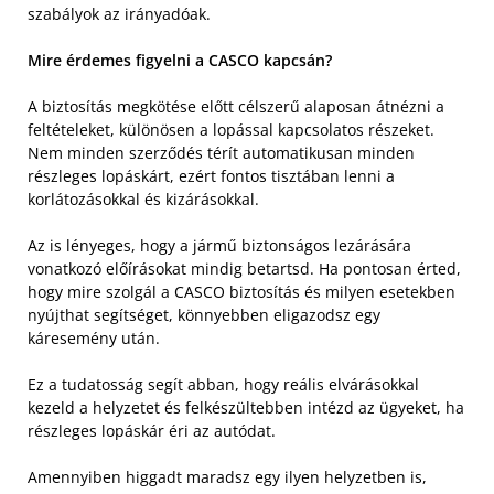
szabályok az irányadóak.
Mire érdemes figyelni a CASCO kapcsán?
A biztosítás megkötése előtt célszerű alaposan átnézni a
feltételeket, különösen a lopással kapcsolatos részeket.
Nem minden szerződés térít automatikusan minden
részleges lopáskárt, ezért fontos tisztában lenni a
korlátozásokkal és kizárásokkal.
Az is lényeges, hogy a jármű biztonságos lezárására
vonatkozó előírásokat mindig betartsd. Ha pontosan érted,
hogy mire szolgál a CASCO biztosítás és milyen esetekben
nyújthat segítséget, könnyebben eligazodsz egy
káresemény után.
Ez a tudatosság segít abban, hogy reális elvárásokkal
kezeld a helyzetet és felkészültebben intézd az ügyeket, ha
részleges lopáskár éri az autódat.
Amennyiben higgadt maradsz egy ilyen helyzetben is,