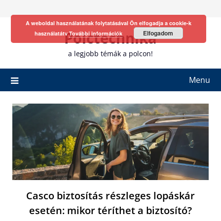
Skip
to
A weboldal használatának folytatásával Ön elfogadja a cookie-k
content
Polctechnika
Elfogadom
használatátv
További információk
a legjobb témák a polcon!
Menu
Casco biztosítás részleges lopáskár
esetén: mikor téríthet a biztosító?