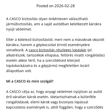
Posted on 2026-02-28
A CASCO biztosítás olyan önkéntesen választható
járműbiztosítás, ami a saját autódban keletkezett károkra
nyújt védelmet.
Eltér a kötelező biztosítástól, mert nem a másoknak okozott
károkra, hanem a gépkocsidat érintő eseményekre
vonatkozik. A
casco biztosítás részleges lopáskár
(pl.
alkatrészek, tartozékok ellopása, feltörés miatti rongálódás)
esetén akkor térít, ha a szerződésed kiterjed
lopáskockázatra és a gépjármű megfelelően lezárt
állapotban volt.
Mi a CASCO és mire szolgál?
A CASCO célja az, hogy anyagi védelmet nyújtson az autót
érő váratlan károk esetén. Idetartozhatnak a különféle
rongálódások, elemi károk vagy bizonyos lopással
kapcsolatos események is, attól függően, hogy a szerződés