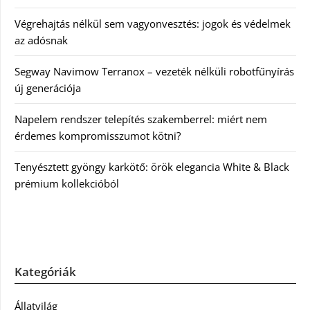
Végrehajtás nélkül sem vagyonvesztés: jogok és védelmek
az adósnak
Segway Navimow Terranox – vezeték nélküli robotfűnyírás
új generációja
Napelem rendszer telepítés szakemberrel: miért nem
érdemes kompromisszumot kötni?
Tenyésztett gyöngy karkötő: örök elegancia White & Black
prémium kollekcióból
Kategóriák
Állatvilág