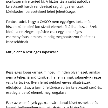
pontosan mire terjed ki. A biztosítás a saját autódban
keletkezett károk rendezését segíti, így nemcsak
közlekedési baleseteknél lehet jelentősége.
Fontos tudni, hogy a CASCO nem egységes tartalmú,
hiszen különböző kockázati elemekből állhat össze. Ezek
közül, a részleges lopáskár csak egy lehetséges
eseménytípus, amihez mindig meghatározott feltételek
kapcsolódnak.
Mit jelent a részleges lopáskár?
Részleges lopáskárnak minősül minden olyan eset, amikor
nem a teljes jármű tűnik el, hanem annak valamelyik része
vagy tartozéka. Ilyen lehet például egyes alkatrészek
eltulajdonítása, a jármű feltörése során keletkezett sérülés,
esetleg a belső elemek megrongálása.
Ezek az események gyakran váratlanul következnek be és
komoly kellemetlenséget okozhatnak. A biztosítás