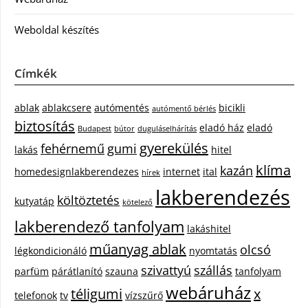
Weboldal készítés
Címkék
ablak
ablakcsere
autómentés
bicikli
autómentő bérlés
biztosítás
eladó ház
eladó
Budapest
bútor
duguláselhárítás
gyerekülés
fehérnemű
gumi
lakás
hitel
klíma
kazán
homedesignlakberendezes
internet
ital
hírek
lakberendezés
költöztetés
kutyatáp
kötelező
lakberendező tanfolyam
lakáshitel
műanyag ablak
olcsó
légkondicionáló
nyomtatás
szivattyú
szállás
parfüm
párátlanító
szauna
tanfolyam
webáruház
téligumi
x
telefonok
tv
vízszűrő