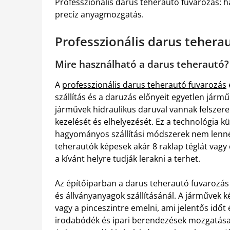
Professzionális darus teherautó fuvarozás: 
precíz anyagmozgatás.
Professzionális darus tehera
Mire használható a darus teherautó?
A
professzionális darus teherautó fuvarozás
szállítás és a daruzás előnyeit egyetlen já
járművek hidraulikus daruval vannak felszere
kezelését és elhelyezését. Ez a technológia 
hagyományos szállítási módszerek nem lenn
teherautók képesek akár 8 raklap téglát vagy
a kívánt helyre tudják lerakni a terhet.
Az építőiparban a darus teherautó fuvarozás n
és állványanyagok szállításánál. A járművek
vagy a pinceszintre emelni, ami jelentős időt
irodabódék és ipari berendezések mozgatása i