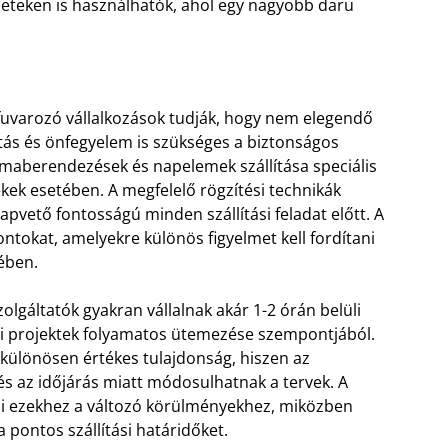
ületeken is használhatók, ahol egy nagyobb daru
 fuvarozó vállalkozások tudják, hogy nem elegendő
ás és önfegyelem is szükséges a biztonságos
maberendezések és napelemek szállítása speciális
kek esetében. A megfelelő rögzítési technikák
pvető fontosságú minden szállítási feladat előtt. A
ontokat, amelyekre különös figyelmet kell fordítani
ében.
gáltatók gyakran vállalnak akár 1-2 órán belüli
pari projektek folyamatos ütemezése szempontjából.
különösen értékes tulajdonság, hiszen az
és az időjárás miatt módosulhatnak a tervek. A
i ezekhez a változó körülményekhez, miközben
 pontos szállítási határidőket.