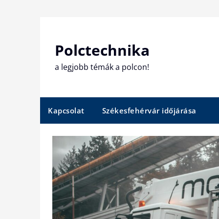
Skip
to
content
Polctechnika
a legjobb témák a polcon!
Kapcsolat
Székesfehérvár időjárása