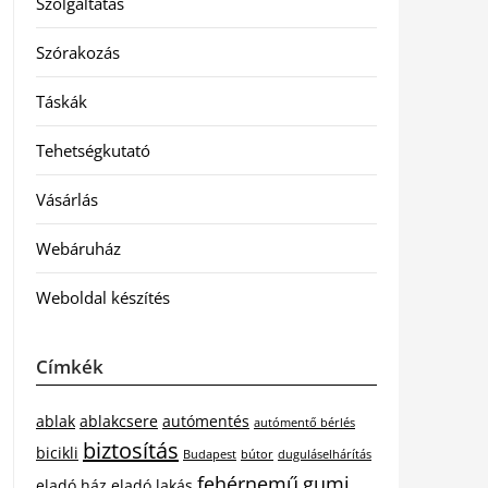
Szolgáltatás
Szórakozás
Táskák
Tehetségkutató
Vásárlás
Webáruház
Weboldal készítés
Címkék
ablak
ablakcsere
autómentés
autómentő bérlés
biztosítás
bicikli
Budapest
bútor
duguláselhárítás
fehérnemű
gumi
eladó ház
eladó lakás