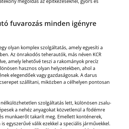
hatékony megoldás az építkezéseknél, gyors és
utó fuvarozás minden igényre
egy olyan komplex szolgáltatás, amely egyesíti a
rműben. Az önrakodós teherautók, más néven KCR
lve, amely lehetővé teszi a rakományok precíz
különösen hasznos olyan helyzetekben, ahol a
ének elegendőek vagy gazdaságosak. A darus
 cserepet szállítani, miközben a célhelyen pontosan
élkülözhetetlen szolgáltatás lett, különösen zsalu-
 képesek a nehéz anyagokat közvetlenül a födémre
 és munkaerőt takarít meg. Emellett konténerek,
s egyszerűvé válik ezekkel a speciális járművekkel.