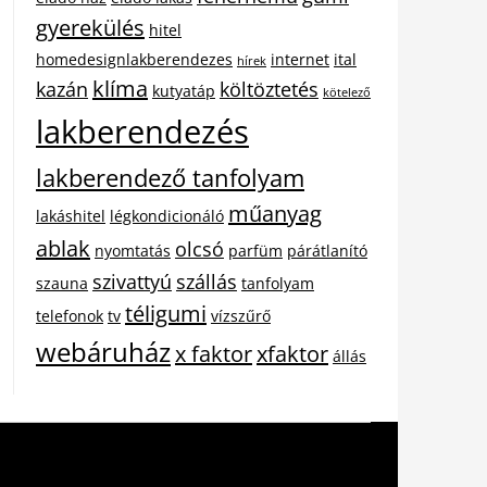
gyerekülés
hitel
homedesignlakberendezes
internet
ital
hírek
klíma
kazán
költöztetés
kutyatáp
kötelező
lakberendezés
lakberendező tanfolyam
műanyag
lakáshitel
légkondicionáló
ablak
olcsó
nyomtatás
parfüm
párátlanító
szivattyú
szállás
szauna
tanfolyam
téligumi
telefonok
tv
vízszűrő
webáruház
x faktor
xfaktor
állás