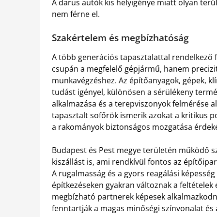
A darus autók kis helyigénye miatt olyan ter
nem férne el.
Szakértelem és megbízhatóság
A több generációs tapasztalattal rendelkező
csupán a megfelelő gépjármű, hanem precizit
munkavégzéshez. Az építőanyagok, gépek, klí
tudást igényel, különösen a sérülékeny termé
alkalmazása és a terepviszonyok felmérése ala
tapasztalt sofőrök ismerik azokat a kritikus p
a rakományok biztonságos mozgatása érdek
Budapest és Pest megye területén működő szol
kiszállást is, ami rendkívül fontos az építői
A rugalmasság és a gyors reagálási képesség 
építkezéseken gyakran változnak a feltételek 
megbízható partnerek képesek alkalmazkodn
fenntartják a magas minőségi színvonalat és a