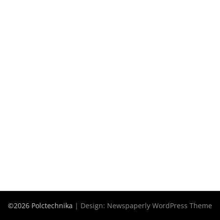
©2026 Polctechnika
| Design:
Newspaperly WordPress Theme