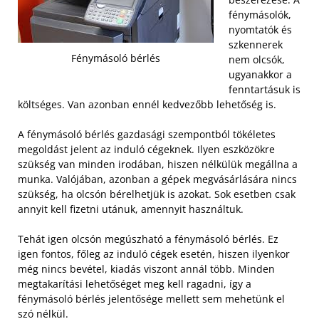
fénymásolók,
nyomtatók és
szkennerek
Fénymásoló bérlés
nem olcsók,
ugyanakkor a
fenntartásuk is
költséges. Van azonban ennél kedvezőbb lehetőség is.
A fénymásoló bérlés gazdasági szempontból tökéletes
megoldást jelent az induló cégeknek. Ilyen eszközökre
szükség van minden irodában, hiszen nélkülük megállna a
munka. Valójában, azonban a gépek megvásárlására nincs
szükség, ha olcsón bérelhetjük is azokat. Sok esetben csak
annyit kell fizetni utánuk, amennyit használtuk.
Tehát igen olcsón megúszható a fénymásoló bérlés. Ez
igen fontos, főleg az induló cégek esetén, hiszen ilyenkor
még nincs bevétel, kiadás viszont annál több. Minden
megtakarítási lehetőséget meg kell ragadni, így a
fénymásoló bérlés jelentősége mellett sem mehetünk el
szó nélkül.