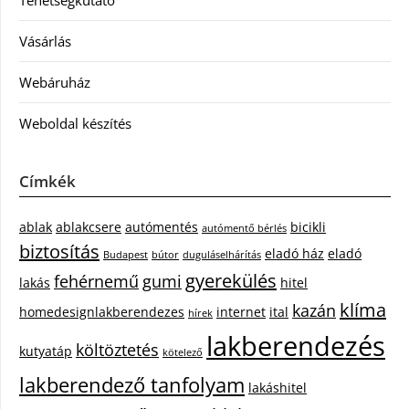
Tehetségkutató
Vásárlás
Webáruház
Weboldal készítés
Címkék
ablak
ablakcsere
autómentés
bicikli
autómentő bérlés
biztosítás
eladó ház
eladó
Budapest
bútor
duguláselhárítás
gyerekülés
fehérnemű
gumi
lakás
hitel
klíma
kazán
homedesignlakberendezes
internet
ital
hírek
lakberendezés
költöztetés
kutyatáp
kötelező
lakberendező tanfolyam
lakáshitel