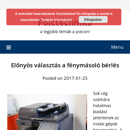
Skip
to
A weboldal használatának folytatásával Ön elfogadja a cookie-k
content
Polctechnika
Elfogadom
használatátv
További információk
a legjobb témák a polcon!
Menu
Előnyös választás a fénymásoló bérlés
Posted on 2017-01-25
Sok cég
számára
hatalmas
kiadást
jelentenek az
irodai gépek
beszerezése. A