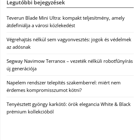
Legutóbbi bejegyzések
Teverun Blade Mini Ultra: kompakt teljesítmény, amely
átdefiniálja a városi közlekedést
Végrehajtás nélkül sem vagyonvesztés: jogok és védelmek
az adósnak
Segway Navimow Terranox – vezeték nélküli robotfűnyírás
új generációja
Napelem rendszer telepítés szakemberrel: miért nem
érdemes kompromisszumot kötni?
Tenyésztett gyöngy karkötő: örök elegancia White & Black
prémium kollekcióból