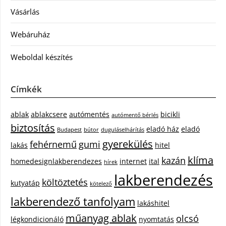
Vásárlás
Webáruház
Weboldal készítés
Címkék
ablak
ablakcsere
autómentés
bicikli
autómentő bérlés
biztosítás
eladó ház
eladó
Budapest
bútor
duguláselhárítás
gyerekülés
fehérnemű
gumi
lakás
hitel
klíma
kazán
homedesignlakberendezes
internet
ital
hírek
lakberendezés
költöztetés
kutyatáp
kötelező
lakberendező tanfolyam
lakáshitel
műanyag ablak
olcsó
légkondicionáló
nyomtatás