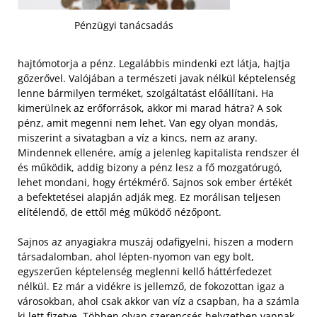
Pénzügyi tanácsadás
hajtómotorja a pénz. Legalábbis mindenki ezt látja, hajtja
gőzerővel. Valójában a természeti javak nélkül képtelenség
lenne bármilyen terméket, szolgáltatást előállítani. Ha
kimerülnek az erőforrások, akkor mi marad hátra? A sok
pénz, amit megenni nem lehet. Van egy olyan mondás,
miszerint a sivatagban a víz a kincs, nem az arany.
Mindennek ellenére, amíg a jelenleg kapitalista rendszer él
és működik, addig bizony a pénz lesz a fő mozgatórugó,
lehet mondani, hogy értékmérő. Sajnos sok ember értékét
a befektetései alapján adják meg. Ez morálisan teljesen
elítélendő, de ettől még működő nézőpont.
Sajnos az anyagiakra muszáj odafigyelni, hiszen a modern
társadalomban, ahol lépten-nyomon van egy bolt,
egyszerűen képtelenség meglenni kellő háttérfedezet
nélkül. Ez már a vidékre is jellemző, de fokozottan igaz a
városokban, ahol csak akkor van víz a csapban, ha a számla
ki lett fizetve. Többen olyan szerencsés helyzetben vannak,