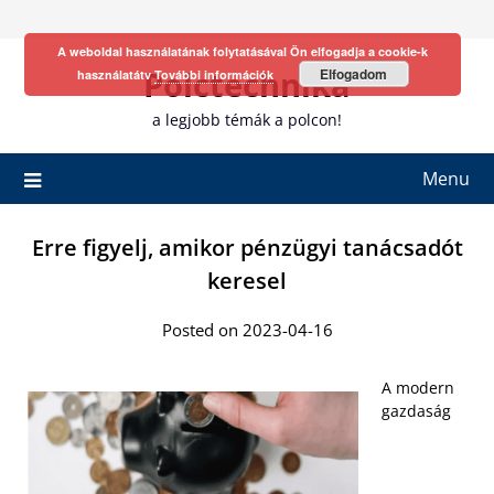
Skip
to
A weboldal használatának folytatásával Ön elfogadja a cookie-k
content
Polctechnika
Elfogadom
használatátv
További információk
a legjobb témák a polcon!
Menu
Erre figyelj, amikor pénzügyi tanácsadót
keresel
Posted on 2023-04-16
A modern
gazdaság