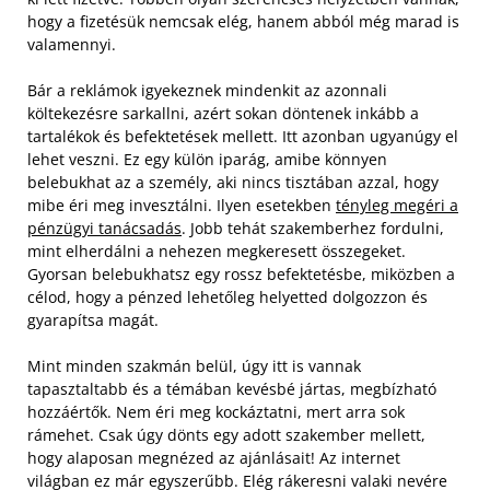
hogy a fizetésük nemcsak elég, hanem abból még marad is
valamennyi.
Bár a reklámok igyekeznek mindenkit az azonnali
költekezésre sarkallni, azért sokan döntenek inkább a
tartalékok és befektetések mellett. Itt azonban ugyanúgy el
lehet veszni. Ez egy külön iparág, amibe könnyen
belebukhat az a személy, aki nincs tisztában azzal, hogy
mibe éri meg invesztálni. Ilyen esetekben
tényleg megéri a
pénzügyi tanácsadás
. Jobb tehát szakemberhez fordulni,
mint elherdálni a nehezen megkeresett összegeket.
Gyorsan belebukhatsz egy rossz befektetésbe, miközben a
célod, hogy a pénzed lehetőleg helyetted dolgozzon és
gyarapítsa magát.
Mint minden szakmán belül, úgy itt is vannak
tapasztaltabb és a témában kevésbé jártas, megbízható
hozzáértők. Nem éri meg kockáztatni, mert arra sok
rámehet. Csak úgy dönts egy adott szakember mellett,
hogy alaposan megnézed az ajánlásait! Az internet
világban ez már egyszerűbb. Elég rákeresni valaki nevére