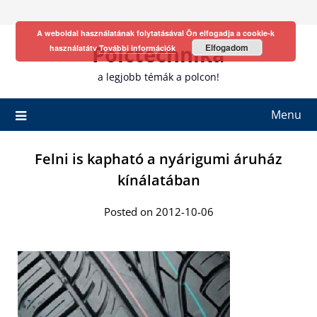
Skip
to
A weboldal használatának folytatásával Ön elfogadja a cookie-k
content
Polctechnika
Elfogadom
használatátv
További információk
a legjobb témák a polcon!
Menu
Felni is kapható a nyárigumi áruház
kínálatában
Posted on 2012-10-06