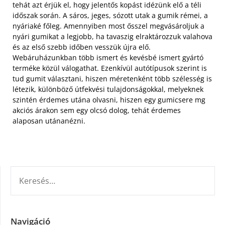
tehát azt érjük el, hogy jelentős kopást idézünk elő a téli
időszak során.
A sáros, jeges, sózott utak a gumik rémei, a
nyáriaké főleg. Amennyiben most ősszel megvásároljuk a
nyári gumikat a legjobb, ha tavaszig elraktározzuk valahova
és az első szebb időben vesszük újra elő.
Webáruházunkban több ismert és kevésbé ismert gyártó
terméke közül válogathat. Ezenkívül autótípusok szerint is
tud gumit választani, hiszen méretenként több szélesség is
létezik, különböző útfekvési tulajdonságokkal, melyeknek
szintén érdemes utána olvasni, hiszen egy gumicsere mg
akciós árakon sem egy olcsó dolog, tehát érdemes
alaposan utánanézni.
KERESÉS:
Navigáció