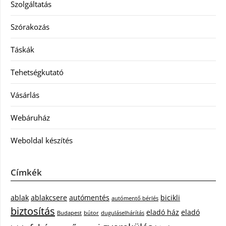
Szolgáltatás
Szórakozás
Táskák
Tehetségkutató
Vásárlás
Webáruház
Weboldal készítés
Címkék
ablak
ablakcsere
autómentés
bicikli
autómentő bérlés
biztosítás
eladó ház
eladó
Budapest
bútor
duguláselhárítás