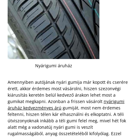
Nyárigumi áruház
Amennyiben autójának nyári gumija már kopott és cserére
érett, akkor érdemes most vásárolni, hiszen szezonvégi
kiárusítás keretén belül kedvező árakon lehet most a
gumikat megkapni. Azonban a frissen vásárolt
nyárigumi
áruház kedvezményes árú
gumiját, most nem érdemes
feltenni, hiszen télen kár elhasználni és elkoptatni. A téli
útviszonyoknak inkább a téli gumi felel meg, mivel hét fok
alatt még a vadonatúj nyári gumi is veszít
rugalmasságából, anyag összetételéből kifolyólag. Ezzel