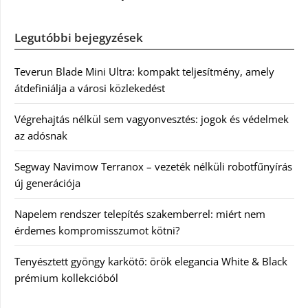
Legutóbbi bejegyzések
Teverun Blade Mini Ultra: kompakt teljesítmény, amely
átdefiniálja a városi közlekedést
Végrehajtás nélkül sem vagyonvesztés: jogok és védelmek
az adósnak
Segway Navimow Terranox – vezeték nélküli robotfűnyírás
új generációja
Napelem rendszer telepítés szakemberrel: miért nem
érdemes kompromisszumot kötni?
Tenyésztett gyöngy karkötő: örök elegancia White & Black
prémium kollekcióból