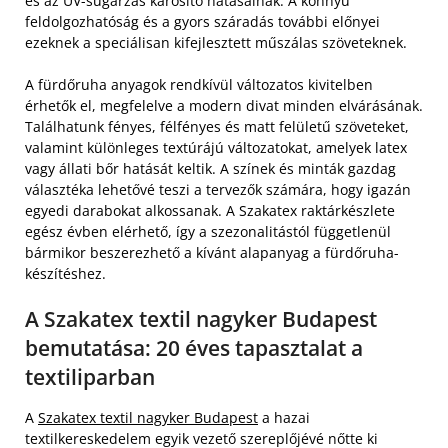
és az UV-sugárzás károsító hatásainak. A könnyű
feldolgozhatóság és a gyors száradás további előnyei
ezeknek a speciálisan kifejlesztett műszálas szöveteknek.
A fürdőruha anyagok rendkívül változatos kivitelben
érhetők el, megfelelve a modern divat minden elvárásának.
Találhatunk fényes, félfényes és matt felületű szöveteket,
valamint különleges textúrájú változatokat, amelyek latex
vagy állati bőr hatását keltik. A színek és minták gazdag
választéka lehetővé teszi a tervezők számára, hogy igazán
egyedi darabokat alkossanak. A Szakatex raktárkészlete
egész évben elérhető, így a szezonalitástól függetlenül
bármikor beszerezhető a kívánt alapanyag a fürdőruha-
készítéshez.
A Szakatex textil nagyker Budapest
bemutatása: 20 éves tapasztalat a
textiliparban
A
Szakatex textil nagyker Budapest
a hazai
textilkereskedelem egyik vezető szereplőjévé nőtte ki