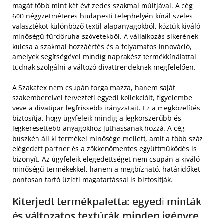
magát több mint két évtizedes szakmai múltjával. A cég
600 négyzetméteres budapesti telephelyén kínál széles
választékot különböző textil alapanyagokból, köztük kiváló
minőségű fürdőruha szövetekből. A vállalkozás sikerének
kulcsa a szakmai hozzáértés és a folyamatos innováció,
amelyek segítségével mindig naprakész termékkínálattal
tudnak szolgálni a változó divattrendeknek megfelelően.
A Szakatex nem csupán forgalmazza, hanem saját
szakembereivel tervezteti egyedi kollekcióit, figyelembe
véve a divatipar legfrissebb irányzatait. Ez a megközelítés
biztosítja, hogy ügyfeleik mindig a legkorszerűbb és
legkeresettebb anyagokhoz juthassanak hozzá. A cég
büszkén áll ki termékei minősége mellett, amit a több száz
elégedett partner és a zökkenőmentes együttműködés is
bizonyít. Az ügyfeleik elégedettségét nem csupán a kiváló
minőségű termékekkel, hanem a megbízható, határidőket
pontosan tartó üzleti magatartással is biztosítják.
Kiterjedt termékpaletta: egyedi minták
és változatos textúrák minden igényre