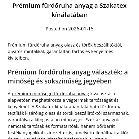
Prémium fürdőruha anyag a Szakatex
kínálatában
Posted on 2026-01-15
Prémium fürdőruha anyag olasz és török beszállítóktól,
divatos mintákkal, garantáltan tartós és kényelmes
kivitelben.
Prémium fürdőruha anyag választék: a
minőség és sokszínűség jegyében
A
prémium minőségű fürdőruha anyag
kiválasztása
alapvetően meghatározza a végtermék tartósságát és
kényelmét. A Szakatex kínálatában található fürdőruha
textíliák kizárólag olasz és török beszállítóktól származnak,
garantálva a kifogástalan minőséget. Ezek az anyagok
nemcsak tartósak és formatartóak, hanem bőrbarát
festékanyagokkal színezettek is, amelyek ellenállnak a klór