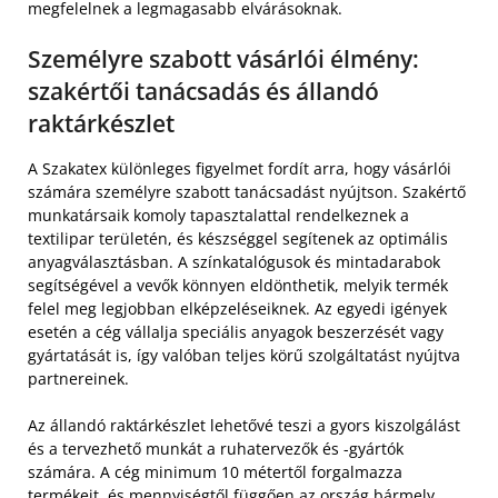
megfelelnek a legmagasabb elvárásoknak.
Személyre szabott vásárlói élmény:
szakértői tanácsadás és állandó
raktárkészlet
A Szakatex különleges figyelmet fordít arra, hogy vásárlói
számára személyre szabott tanácsadást nyújtson. Szakértő
munkatársaik komoly tapasztalattal rendelkeznek a
textilipar területén, és készséggel segítenek az optimális
anyagválasztásban. A színkatalógusok és mintadarabok
segítségével a vevők könnyen eldönthetik, melyik termék
felel meg legjobban elképzeléseiknek. Az egyedi igények
esetén a cég vállalja speciális anyagok beszerzését vagy
gyártatását is, így valóban teljes körű szolgáltatást nyújtva
partnereinek.
Az állandó raktárkészlet lehetővé teszi a gyors kiszolgálást
és a tervezhető munkát a ruhatervezők és -gyártók
számára. A cég minimum 10 métertől forgalmazza
termékeit, és mennyiségtől függően az ország bármely