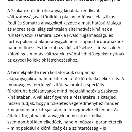
A Szakatex fürdőruha anyag kínálata rendkívüli
változatosságával tűnik ki a piacon. A fényes elasztikus
Rodi és Sumatra anyagoktól kezdve a matt hatású Malaga
és Morea textíliákig számtalan alternatívát kínálnak a
ruhatervezők számára. Ezek a kiváló rugalmasságú és
tartós poliamid alapú anyagok nem csupán fürdőruhákhoz,
hanem fitness és táncruházat készítéséhez is ideálisak. A
különleges mintás változatok további lehetőségeket nyitnak
az egyedi kollekciók létrehozásához.
A termékpaletta nem korlátozódik csupán az
alapanyagokra, hanem kiterjed a fürdőruha kellékekre is. A
műanyag és fém kiegészítők, valamint a speciális
fürdőruha bélésanyagok mind megtalálhatók a Szakatex
kínálatában. A vállalat figyelme a részletekre is kiterjed,
hiszen tudják, hogy a tökéletes végeredményhez minden
komponensnek kifogástalan minőségűnek kell lennie. Az
általuk forgalmazott anyagok nemcsak esztétikai
szempontból kiemelkedőek, hanem műszaki paramétereik
– mint például a klórállóság és a színtartósság – is