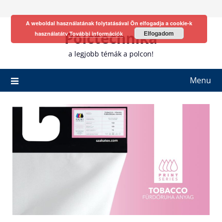
Skip
to
A weboldal használatának folytatásával Ön elfogadja a cookie-k
content
Polctechnika
Elfogadom
használatátv
További információk
a legjobb témák a polcon!
Menu