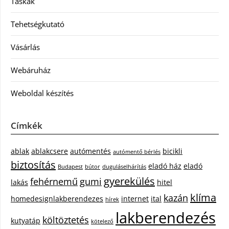
Táskák
Tehetségkutató
Vásárlás
Webáruház
Weboldal készítés
Címkék
ablak
ablakcsere
autómentés
bicikli
autómentő bérlés
biztosítás
eladó ház
eladó
Budapest
bútor
duguláselhárítás
gyerekülés
fehérnemű
gumi
lakás
hitel
klíma
kazán
homedesignlakberendezes
internet
ital
hírek
lakberendezés
költöztetés
kutyatáp
kötelező