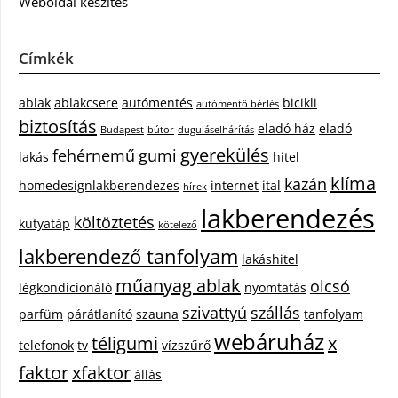
Weboldal készítés
Címkék
ablak
ablakcsere
autómentés
bicikli
autómentő bérlés
biztosítás
eladó ház
eladó
Budapest
bútor
duguláselhárítás
gyerekülés
fehérnemű
gumi
lakás
hitel
klíma
kazán
homedesignlakberendezes
internet
ital
hírek
lakberendezés
költöztetés
kutyatáp
kötelező
lakberendező tanfolyam
lakáshitel
műanyag ablak
olcsó
légkondicionáló
nyomtatás
szivattyú
szállás
parfüm
párátlanító
szauna
tanfolyam
webáruház
téligumi
x
telefonok
tv
vízszűrő
faktor
xfaktor
állás