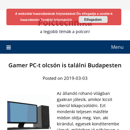
Skip
to
A weboldal használatának folytatásával Ön elfogadja a cookie-k
content
Polctechnika
Elfogadom
használatátv
További információk
a legjobb témák a polcon!
Menu
Gamer PC-t olcsón is találni Budapesten
Posted on 2019-03-03
Az állandó rohanó világban
gyakran jólesik, amikor kicsit
sikerül kikapcsolódni. Ezt
mindenki teljesen másféle
módon oldja meg. Van, aki
kirándul, egyesek konditerembe
járnak, miközben jó néhányan a