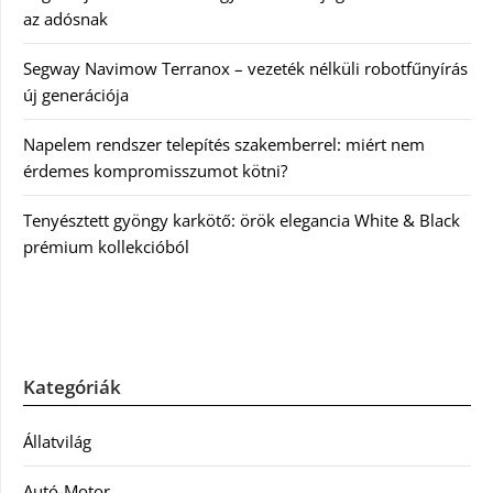
az adósnak
Segway Navimow Terranox – vezeték nélküli robotfűnyírás
új generációja
Napelem rendszer telepítés szakemberrel: miért nem
érdemes kompromisszumot kötni?
Tenyésztett gyöngy karkötő: örök elegancia White & Black
prémium kollekcióból
Kategóriák
Állatvilág
Autó-Motor