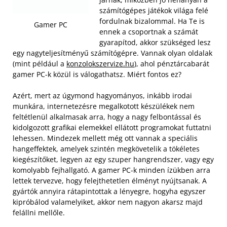
számítógépes játékok világa felé
fordulnak bizalommal. Ha Te is
Gamer PC
ennek a csoportnak a számát
gyarapítod, akkor szükséged lesz
egy nagyteljesítményű számítógépre. Vannak olyan oldalak
(mint például a
konzolokszervize.hu
), ahol pénztárcabarát
gamer PC-k közül is válogathatsz. Miért fontos ez?
Azért, mert az úgymond hagyományos, inkább irodai
munkára, internetezésre megalkotott készülékek nem
feltétlenül alkalmasak arra, hogy a nagy felbontással és
kidolgozott grafikai elemekkel ellátott programokat futtatni
lehessen. Mindezek mellett még ott vannak a speciális
hangeffektek, amelyek szintén megkövetelik a tökéletes
kiegészítőket, legyen az egy szuper hangrendszer, vagy egy
komolyabb fejhallgató. A gamer PC-k minden ízükben arra
lettek tervezve, hogy felejthetetlen élményt nyújtsanak. A
gyártók annyira rátapintottak a lényegre, hogyha egyszer
kipróbálod valamelyiket, akkor nem nagyon akarsz majd
felállni mellőle.