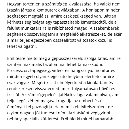
Hogyan történjen a számítógép kiválasztása, ha valaki nem
igazán jártas a komputerek világában? A honlapon minden
segítséget megtalálsz, amire csak szükséged van. Bátran
kérhetsz segítséget egy tapasztaltabb ismerősödtől, de a
felület munkatársira is rábízhatod magad. A szakemberek
segítenek összeválogatni a megfelelő alkatrészeket, de akár
a már teljes egészében összeállított változatok közül is
lehet válogatni.
Említésre méltó még a gépösszeszerelő szolgáltatás, amire
szintén maximális bizalommal lehet támaszkodni.
Processzor, tápegység, videó- és hangkártya, monitor és
minden egyéb olyan kiegészítő helyben elérhető, amire
csak vágysz. Megéri kicsit elmélyedned a kínálatban és
rendszeresen visszatérned, mert folyamatosan bővül és
frissül. A számírógépek és játékok világa valami olyan, ami
teljes egészében magával ragadja az embert és új
élményekkel gazdagítja. Ha nem is életvitelszerűen, de
olykor nagyon jól tud esni némi lazításként végigvinni
néhány speciális küldetést. Próbáld ki minél hamarabb!