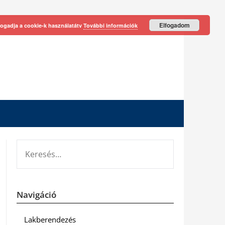
Elfogadom
fogadja a cookie-k használatátv
További információk
KERESÉS:
Navigáció
Lakberendezés