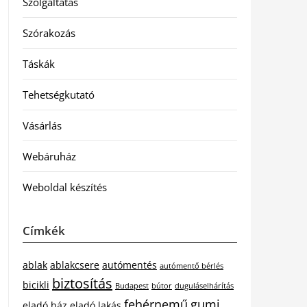
Szolgáltatás
Szórakozás
Táskák
Tehetségkutató
Vásárlás
Webáruház
Weboldal készítés
Címkék
ablak
ablakcsere
autómentés
autómentő bérlés
biztosítás
bicikli
Budapest
bútor
duguláselhárítás
fehérnemű
gumi
eladó ház
eladó lakás