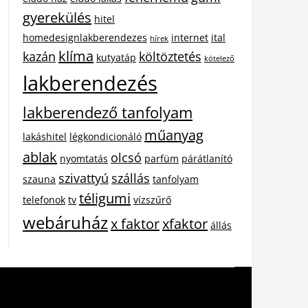
gyerekülés
hitel
homedesignlakberendezes
internet
ital
hírek
klíma
kazán
költöztetés
kutyatáp
kötelező
lakberendezés
lakberendező tanfolyam
műanyag
lakáshitel
légkondicionáló
ablak
olcsó
nyomtatás
parfüm
párátlanító
szivattyú
szállás
szauna
tanfolyam
téligumi
telefonok
tv
vízszűrő
webáruház
x faktor
xfaktor
állás