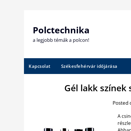
Skip
to
content
Polctechnika
a legjobb témák a polcon!
Kapcsolat
Székesfehérvár időjárása
Gél lakk színek
Posted 
A csi
részle
Abban