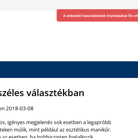
A weboldal használatának folytatásával Ön el
 széles választékban
on 2018-03-08
nos, igényes megjelenés sok esetben a legapróbb
teken múlik, mint például az esztétikus manikűr.
 az esetben, ha hobbiszinten foglalkozik