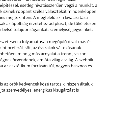
építéssel, esetleg hivatásszerűen végzi a munkát,
a
kk színek roppant széles
választékát mindenképpen
es megtekinteni. A megfelelő szín kiválasztása
ak az ápoltság érzetéhez ad pluszt, de tökéletesen
zi belső tulajdonságainkat, személyiségjegyeinket.
szetesen a folyamatosan megújuló divat más és
ínt preferál, sőt, az évszakok változásának
nhetően, mindig más árnyalat a trendi, viszont
gnek örvendenek, amióta világ a világ. A szebbik
ása az esztétikum forrásán túl, nagyon hasznos és
 is az örök kedvencek közé tartozik, hiszen általuk
ajta szenvedélyes, energikus kisugárzást is