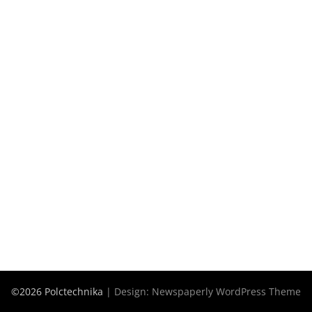
©2026 Polctechnika
| Design:
Newspaperly WordPress Theme