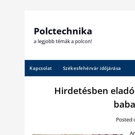
Skip
to
content
Polctechnika
a legjobb témák a polcon!
Kapcsolat
Székesfehérvár időjárása
Hirdetésben eladó
baba
Posted 
Am