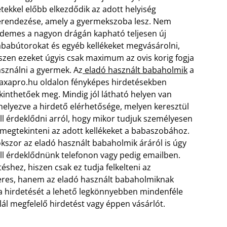
tekkel előbb elkezdődik az adott helyiség
rendezése, amely a gyermekszoba lesz. Nem
demes a nagyon drágán kapható teljesen új
babútorokat és egyéb kellékeket megvásárolni,
szen ezeket úgyis csak maximum az ovis korig fogja
sználni a gyermek. Az
eladó használt babaholmik
a
xapro.hu oldalon fényképes hirdetésekben
kinthetőek meg. Mindig jól látható helyen van
helyezve a hirdető elérhetősége, melyen keresztül
ll érdeklődni arról, hogy mikor tudjuk személyesen
 megtekinteni az adott kellékeket a babaszobához.
kszor az eladó használt babaholmik áráról is úgy
ll érdeklődnünk telefonon vagy pedig emailben.
éshez, hiszen csak ez tudja felkelteni az
keres, hanem az eladó használt babaholmiknak
el a hirdetését a lehető legkönnyebben mindenféle
alál megfelelő hirdetést vagy éppen vásárlót.