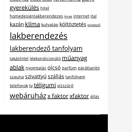
gyerekülés
hitel
homedesignlakberendezes
internet
ital
hírek
klíma
kazán
költöztetés
kutyatáp
kötelező
lakberendezés
lakberendező tanfolyam
műanyag
lakáshitel
légkondicionáló
ablak
olcsó
nyomtatás
parfüm
párátlanító
szivattyú
szállás
szauna
tanfolyam
téligumi
telefonok
tv
vízszűrő
webáruház
x faktor
xfaktor
állás