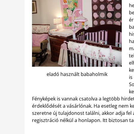
he
be
ér
ba
hi
ha
ma
te
el
ke
eladó használt babaholmik
is
So
ke
Fényképek is vannak csatolva a legtöbb hirdet
érdeklődését a vásárlónak. Ha esetleg nem 
szeretne új tulajdonost találni, akkor adja f
regisztráció nélkül a honlapon. Itt biztosan t