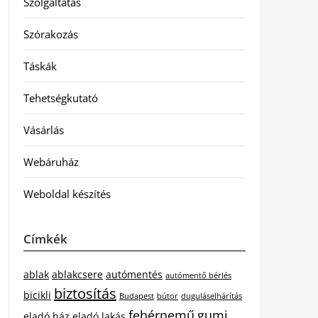
Szolgáltatás
Szórakozás
Táskák
Tehetségkutató
Vásárlás
Webáruház
Weboldal készítés
Címkék
ablak
ablakcsere
autómentés
autómentő bérlés
biztosítás
bicikli
Budapest
bútor
duguláselhárítás
fehérnemű
gumi
eladó ház
eladó lakás