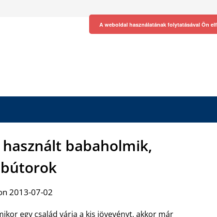
A weboldal használatának folytatásával Ön el
 használt babaholmik,
bútorok
on 2013-07-02
ikor egy család várja a kis jövevényt, akkor már