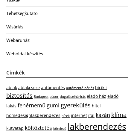
Tehetségkutató
Vásárlás
Webáruház
Weboldal készítés
Címkék
ablak
ablakcsere
autómentés
bicikli
autómentő bérlés
biztosítás
eladó ház
eladó
Budapest
bútor
duguláselhárítás
gyerekülés
fehérnemű
gumi
lakás
hitel
klíma
kazán
homedesignlakberendezes
internet
ital
hírek
lakberendezés
költöztetés
kutyatáp
kötelező