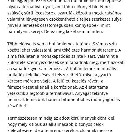
költséggel jár. Ezzel szemben, a hullámlemez tető építése
olyan alternatívát nyújt, ami több előnnyel bír. Nincs
szükség sűrű lécezésre a szarufák között a megtartásához,
valamint lényegesen csökkenthető a teljes szerkezet súlya,
mivel a lemezek össztömegükben könnyebbek, mint
bármilyen cserép. De ez még közel sem minden.
Több előnye is van a
hullámlemez
tetőnek. Számos szín
között lehet választani, ami tökéletes harmóniát teremt. A
sima felületen a mohaképződés szinte kizárt, valamint a
különféle szennyeződések sem tapadnak meg, mert azokat
a csapadék gyorsan lemossa. A hullámlemez minimális
hulladék keletkezésével felszerelhető, mivel a gyártó
kérésre méretre vágja. A felületi kezelés révén, a
fémszerkezet ellenáll a korróziónak. Az élettartama
vetekszik a legtöbb alternatívával. Anyagát tekintve
nemcsak lemezből, hanem bitumenből és műanyagból is
készülhet.
Természetesen mindig az adott körülmények döntik el,
hogy melyik típus az alkalmasabb bizonyos célok
kielégítésére, de a fémrendszerek azok, amik messze