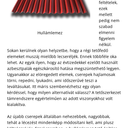
feltételek,
ezek
mellett
pedig nem
szabad
elmenni
Hullámlemez
figyelem
nélkül.
Sokan kerülnek olyan helyzetbe, hogy a régi tetőfedő
elemeket muszáj mielőbb lecseréljék. Ennek többféle oka
lehet. Az egyik ilyen, hogy az évtizedekkel ezelőtt használt
azbesztpalák egészkárosító hatása megszüntethető legyen.
Ugyanakkor az elöregedett elemek, cserepek hajlamosak
törni, repedni, lyukadni, ami időszerűvé teszi a
leváltásukat. Itt máris szembenézhetsz egy olyan
kérdéssel, hogy milyen alternatívát válassz? A tetőszerkezet
támrendszere egyértelműen az adott viszonyokhoz volt
kialakítva.
Az újabb cserepek általában nehezebbek, nagyobbak,
tehát a lécezést mindenképp módosítani kell, ami plusz