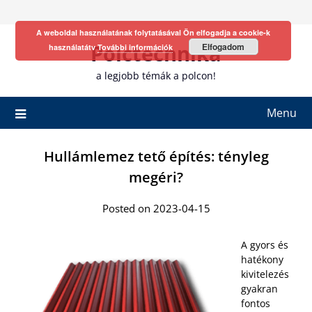
Skip
to
A weboldal használatának folytatásával Ön elfogadja a cookie-k
content
Polctechnika
Elfogadom
használatátv
További információk
a legjobb témák a polcon!
Menu
Hullámlemez tető építés: tényleg
megéri?
Posted on 2023-04-15
A gyors és
hatékony
kivitelezés
gyakran
fontos