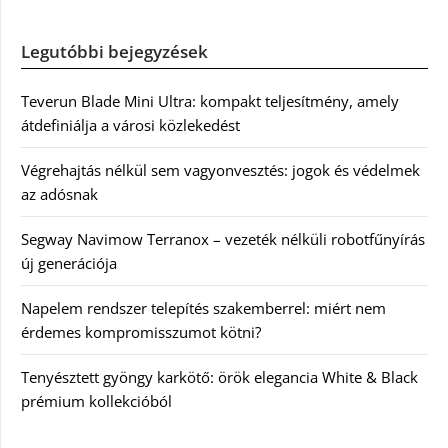
Legutóbbi bejegyzések
Teverun Blade Mini Ultra: kompakt teljesítmény, amely
átdefiniálja a városi közlekedést
Végrehajtás nélkül sem vagyonvesztés: jogok és védelmek
az adósnak
Segway Navimow Terranox – vezeték nélküli robotfűnyírás
új generációja
Napelem rendszer telepítés szakemberrel: miért nem
érdemes kompromisszumot kötni?
Tenyésztett gyöngy karkötő: örök elegancia White & Black
prémium kollekcióból