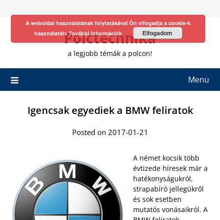
Skip
to
A weboldal használatának folytatásával Ön elfogadja a cookie-k
content
Polctechnika
Elfogadom
használatátv
További információk
a legjobb témák a polcon!
Menu
Igencsak egyediek a BMW feliratok
Posted on 2017-01-21
A német kocsik több
évtizede híresek már a
hatékonyságukról,
strapabíró jellegükről
és sok esetben
mutatós vonásaikról. A
BMW feliratok