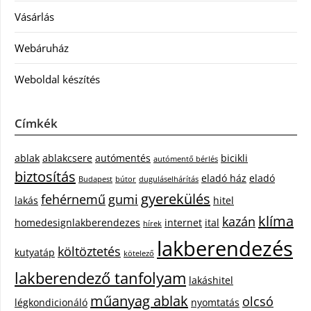
Vásárlás
Webáruház
Weboldal készítés
Címkék
ablak
ablakcsere
autómentés
bicikli
autómentő bérlés
biztosítás
eladó ház
eladó
Budapest
bútor
duguláselhárítás
gyerekülés
fehérnemű
gumi
lakás
hitel
klíma
kazán
homedesignlakberendezes
internet
ital
hírek
lakberendezés
költöztetés
kutyatáp
kötelező
lakberendező tanfolyam
lakáshitel
műanyag ablak
olcsó
légkondicionáló
nyomtatás