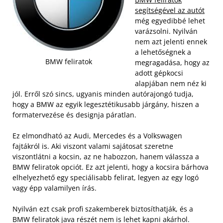
segítségével az autót
még egyedibbé lehet
varázsolni.
Nyilván
nem azt jelenti ennek
a lehetőségnek a
BMW feliratok
megragadása, hogy az
adott gépkocsi
alapjában nem néz ki
jól. Erről szó sincs, ugyanis minden autórajongó tudja,
hogy a BMW az egyik legesztétikusabb járgány, hiszen a
formatervezése és designja páratlan.
Ez elmondható az Audi, Mercedes és a Volkswagen
fajtákról is
.
Aki viszont valami sajátosat szeretne
viszontlátni a kocsin, az ne habozzon, hanem válassza a
BMW feliratok opciót. Ez azt jelenti, hogy a kocsira bárhova
elhelyezhető egy speciálisabb felirat, legyen az egy logó
vagy épp valamilyen írás.
Nyilván ezt csak profi szakemberek biztosíthatják, és a
BMW feliratok java részét nem is lehet kapni akárhol.