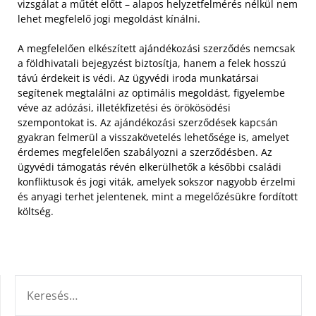
vizsgálat a műtét előtt – alapos helyzetfelmérés nélkül nem
lehet megfelelő jogi megoldást kínálni.
A megfelelően elkészített ajándékozási szerződés nemcsak
a földhivatali bejegyzést biztosítja, hanem a felek hosszú
távú érdekeit is védi. Az ügyvédi iroda munkatársai
segítenek megtalálni az optimális megoldást, figyelembe
véve az adózási, illetékfizetési és örökösödési
szempontokat is. Az ajándékozási szerződések kapcsán
gyakran felmerül a visszakövetelés lehetősége is, amelyet
érdemes megfelelően szabályozni a szerződésben. Az
ügyvédi támogatás révén elkerülhetők a későbbi családi
konfliktusok és jogi viták, amelyek sokszor nagyobb érzelmi
és anyagi terhet jelentenek, mint a megelőzésükre fordított
költség.
KERESÉS: