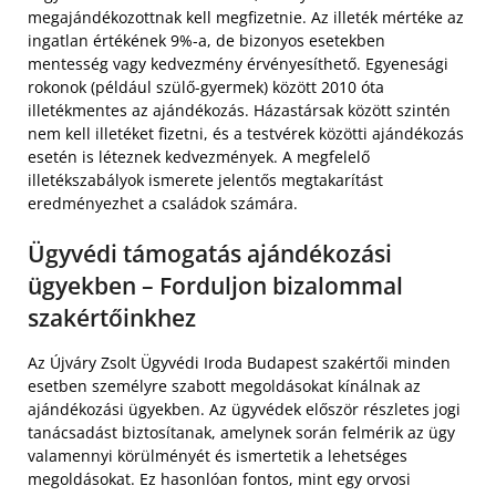
megajándékozottnak kell megfizetnie. Az illeték mértéke az
ingatlan értékének 9%-a, de bizonyos esetekben
mentesség vagy kedvezmény érvényesíthető. Egyenesági
rokonok (például szülő-gyermek) között 2010 óta
illetékmentes az ajándékozás. Házastársak között szintén
nem kell illetéket fizetni, és a testvérek közötti ajándékozás
esetén is léteznek kedvezmények. A megfelelő
illetékszabályok ismerete jelentős megtakarítást
eredményezhet a családok számára.
Ügyvédi támogatás ajándékozási
ügyekben – Forduljon bizalommal
szakértőinkhez
Az Újváry Zsolt Ügyvédi Iroda Budapest szakértői minden
esetben személyre szabott megoldásokat kínálnak az
ajándékozási ügyekben. Az ügyvédek először részletes jogi
tanácsadást biztosítanak, amelynek során felmérik az ügy
valamennyi körülményét és ismertetik a lehetséges
megoldásokat. Ez hasonlóan fontos, mint egy orvosi