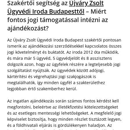
Szakértői segítség az
Újváry Zsolt
Ügyvédi Iroda Budapesttől
– Miért
fontos jogi támogatással intézni az
ajándékozást?
Az Újváry Zsolt Ügyvédi Iroda Budapest szakértői pontosan
ismerik az ajándékozási szerződésekkel kapcsolatos összes
jogi követelményt és buktatót. Az iroda 2012 óta működik,
és mára már 5 ügyvéd, 5 ügyvédjelölt és 8 asszisztens
dolgozik azon, hogy az ügyfelek részére a legteljesebb jogi
szolgáltatást nyújtsák. Az ügyvédek között adójogi,
kártérítési és végrehajtási jogi szakjogászok is
megtalálhatók, így minden ügyfél a szakterülethez
legjobban értő szakemberhez kerül.
Az ingatlan ajándékozás során számos fontos kérdést kell
megfontolni, beleértve az illetékfizetési kötelezettségeket
és az esetleges mentességi lehetőségeket. A megfelelő jogi
képviselet biztosítja, hogy minden részlet tisztázott legyen,
és a földhivatali eljárás is gördülékenyen haladjon. Az