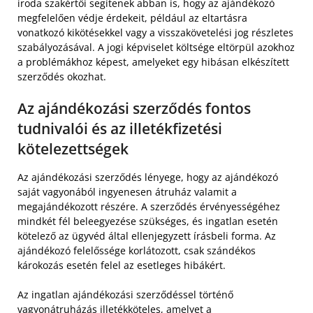
iroda szakértői segítenek abban is, hogy az ajándékozó
megfelelően védje érdekeit, például az eltartásra
vonatkozó kikötésekkel vagy a visszakövetelési jog részletes
szabályozásával. A jogi képviselet költsége eltörpül azokhoz
a problémákhoz képest, amelyeket egy hibásan elkészített
szerződés okozhat.
Az ajándékozási szerződés fontos
tudnivalói és az illetékfizetési
kötelezettségek
Az ajándékozási szerződés lényege, hogy az ajándékozó
saját vagyonából ingyenesen átruház valamit a
megajándékozott részére. A szerződés érvényességéhez
mindkét fél beleegyezése szükséges, és ingatlan esetén
kötelező az ügyvéd által ellenjegyzett írásbeli forma. Az
ajándékozó felelőssége korlátozott, csak szándékos
károkozás esetén felel az esetleges hibákért.
Az ingatlan ajándékozási szerződéssel történő
vagyonátruházás illetékköteles, amelyet a