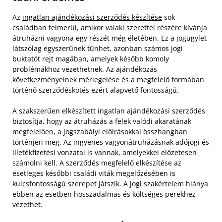
Az
ingatlan ajándékozási szerződés készítése
sok
családban felmerül, amikor valaki szerettei részére kívánja
átruházni vagyona egy részét még életében. Ez a jogügylet
látszólag egyszerűnek tűnhet, azonban számos jogi
buktatót rejt magában, amelyek később komoly
problémákhoz vezethetnek. Az ajándékozás
következményeinek mérlegelése és a megfelelő formában
történő szerződéskötés ezért alapvető fontosságú.
A szakszerűen elkészített ingatlan ajándékozási szerződés
biztosítja, hogy az átruházás a felek valódi akaratának
megfelelően, a jogszabályi előírásokkal összhangban
történjen meg. Az ingyenes vagyonátruházásnak adójogi és
illetékfizetési vonzatai is vannak, amelyekkel előzetesen
számolni kell. A szerződés megfelelő elkészítése az
esetleges későbbi családi viták megelőzésében is
kulcsfontosságú szerepet játszik. A jogi szakértelem hiánya
ebben az esetben hosszadalmas és költséges perekhez
vezethet.