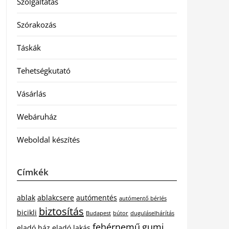
Szolgáltatás
Szórakozás
Táskák
Tehetségkutató
Vásárlás
Webáruház
Weboldal készítés
Címkék
ablak
ablakcsere
autómentés
autómentő bérlés
biztosítás
bicikli
Budapest
bútor
duguláselhárítás
fehérnemű
gumi
eladó ház
eladó lakás