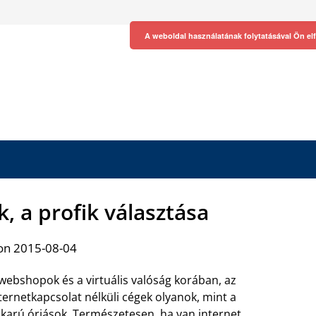
A weboldal használatának folytatásával Ön el
, a profik választása
on 2015-08-04
webshopok és a virtuális valóság korában, az
ternetkapcsolat nélküli cégek olyanok, mint a
lkarú óriások. Természetesen, ha van internet