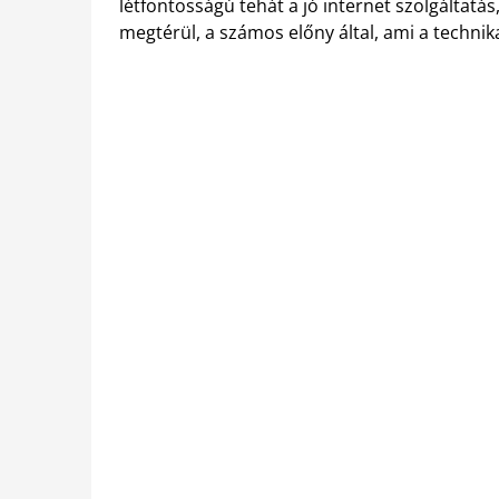
létfontosságú tehát a jó internet szolgáltatá
megtérül, a számos előny által, ami a techni