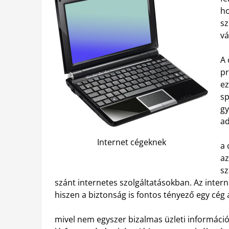
ho
sz
vá
A 
pr
ez
sp
gy
ad
Internet cégeknek
a 
az
sz
szánt internetes szolgáltatásokban. Az inter
hiszen a biztonság is fontos tényező egy cég
mivel nem egyszer bizalmas üzleti informáci