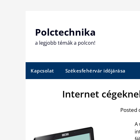
Skip
to
content
Polctechnika
a legjobb témák a polcon!
Kapcsolat
Székesfehérvár időjárása
Internet cégeknek
Posted 
A 
in
fé