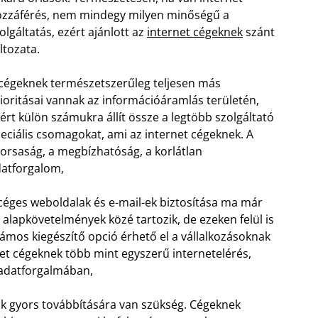
zzáférés, nem mindegy milyen minőségű a
olgáltatás, ezért ajánlott az
internet cégeknek
szánt
ltozata.
cégeknek természetszerűleg teljesen más
ioritásai vannak az információáramlás területén,
ért külön számukra állít össze a legtöbb szolgáltató
eciális csomagokat, ami az internet cégeknek. A
orsaság, a megbízhatóság, a korlátlan
atforgalom,
céges weboldalak és e-mail-ek biztosítása ma már
 alapkövetelmények közé tartozik, de ezeken felül is
ámos kiegészítő opció érhető el a vállalkozásoknak
net cégeknek több mint egyszerű internetelérés,
 adatforgalmában,
ók gyors továbbítására van szükség. Cégeknek