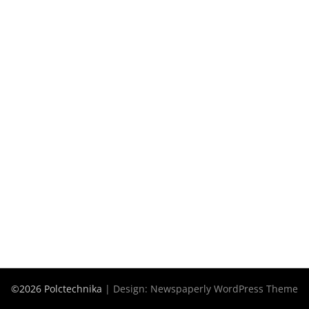
©2026 Polctechnika
| Design:
Newspaperly WordPress Theme