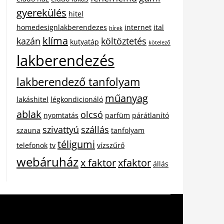
gyerekülés
hitel
homedesignlakberendezes
internet
ital
hírek
klíma
kazán
költöztetés
kutyatáp
kötelező
lakberendezés
lakberendező tanfolyam
műanyag
lakáshitel
légkondicionáló
ablak
olcsó
nyomtatás
parfüm
párátlanító
szivattyú
szállás
szauna
tanfolyam
téligumi
telefonok
tv
vízszűrő
webáruház
x faktor
xfaktor
állás