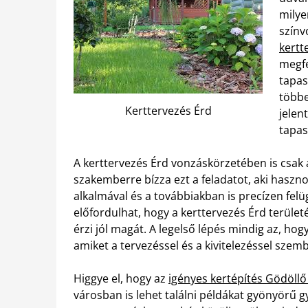
milye
színv
kertt
megfe
tapas
többe
Kerttervezés Érd
jelen
tapas
A kerttervezés Érd vonzáskörzetében is csak
szakemberre bízza ezt a feladatot, aki haszno
alkalmával és a továbbiakban is precízen fel
előfordulhat, hogy a kerttervezés Érd terület
érzi jól magát. A legelső lépés mindig az, hog
amiket a tervezéssel és a kivitelezéssel szem
Higgye el, hogy az
igényes kertépítés Gödöll
városban is lehet találni példákat gyönyörű 