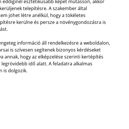
en eddiginél esztétikusabb képet mutasson, akkor
erüljenek telepítésre. A szakember által
em jöhet létre anélkül, hogy a tökéletes
pítésre kerülne és persze a növénygondozásra is
ást.
engeteg információ áll rendelkezésre a weboldalon,
rsai is szívesen segítenek bizonyos kérdéseket
ya annak, hogy az elképzelése szerinti kertépítés
legrövidebb idő alatt. A feladatra alkalmas
is dolgozik.