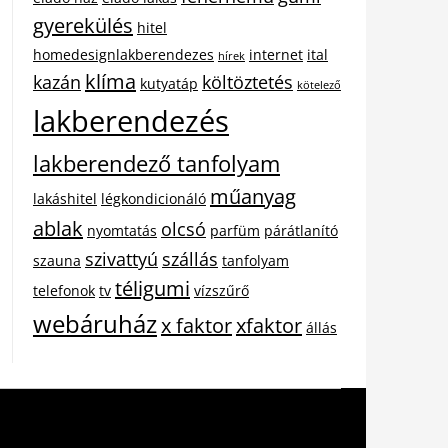
gyerekülés
hitel
homedesignlakberendezes
internet
ital
hírek
klíma
kazán
költöztetés
kutyatáp
kötelező
lakberendezés
lakberendező tanfolyam
műanyag
lakáshitel
légkondicionáló
ablak
olcsó
nyomtatás
parfüm
párátlanító
szivattyú
szállás
szauna
tanfolyam
téligumi
telefonok
tv
vízszűrő
webáruház
x faktor
xfaktor
állás