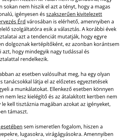
n sokan nem hiszik el azt a tényt, hogy a magas
onalú, igényesen és
szakszerűen kivitelezett
ervezés Érd
városában is elérhető, amennyiben a
lelő szolgáltatóra esik a választás. A korábbi évek
ztalatai azt a tendenciát mutatják, hogy egyre
n dolgoznak kertépítőként, ez azonban korántsem
ti azt, hogy mindegyik nagy tudással és
ztalattal rendelkezik.
 abban az esetben valósulhat meg, ha egy olyan
s tanácsokkal látja el az előzetes egyeztetések
ügyeli a munkálatokat. Ellenkező esetben könnyen
én nem lesz kielégítő és az átalakított kertben nem
y le kell tisztáznia magában azokat az igényeket,
ben támaszt.
ő esetében
sem ismeretlen fogalom, hiszen a
gyepekre, lugasokra, virágágyásokra. Amennyiben