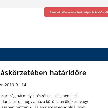
A weboldal használatának folytatásával Ön el
záskörzetében határidőre
on 2019-01-14
rország bármelyik részén is lakik, nem kell
dania arról, hogy a háza körül elterülő kert vagy
 szépen nézzen ki. Talán nem is gondolná, hogy