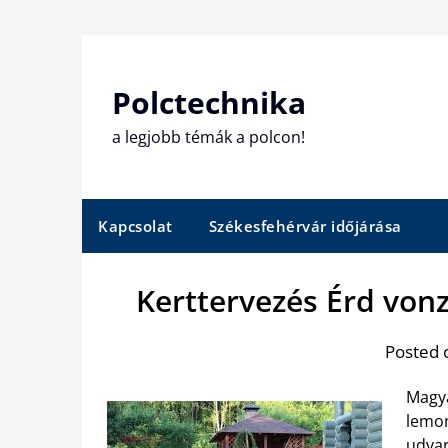
Skip
to
content
Polctechnika
a legjobb témák a polcon!
Kapcsolat
Székesfehérvár időjárása
Kerttervezés Érd von
Posted 
Magya
lemon
udvar