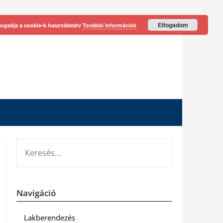
Elfogadom
fogadja a cookie-k használatátv
További információk
KERESÉS:
Navigáció
Lakberendezés