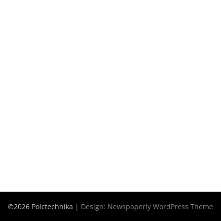
©2026 Polctechnika
| Design:
Newspaperly WordPress Theme