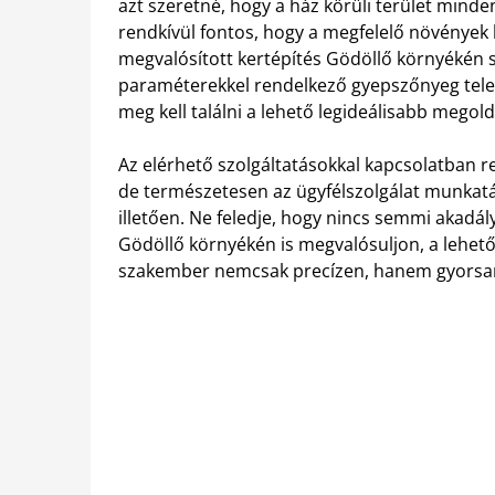
azt szeretné, hogy a ház körüli terület mind
rendkívül fontos, hogy a megfelelő növények k
megvalósított kertépítés Gödöllő környékén s
paraméterekkel rendelkező gyepszőnyeg tele
meg kell találni a lehető legideálisabb megold
Az elérhető szolgáltatásokkal kapcsolatban r
de természetesen az ügyfélszolgálat munkatá
illetően. Ne feledje, hogy nincs semmi akadál
Gödöllő környékén is megvalósuljon, a lehető 
szakember nemcsak precízen, hanem gyorsan 