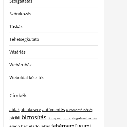
Szolgáltatás
Szórakozás
Táskák
Tehetségkutató
Vásárlás
Webáruház
Weboldal készítés
Címkék
ablak
ablakcsere
autómentés
autómentő bérlés
biztosítás
bicikli
Budapest
bútor
duguláselhárítás
fehérnemű
gumi
eladó ház
eladó lakás