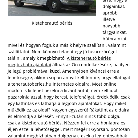
dolgainkat,
apróbb
illetve
Kisteherautó bérlés
nagyobb
tárgyainkat,
bútorainkat
mivel és hogyan fogjuk a másik helyre szállítani, valamint
szállíttatni. Nem könnyű feladat egy jó fuvarozócéget
találni, amelyik megbízható.
A kisteherautó bérlés
megbízható ajánlatai
állnak az Ön rendelkezésére, ha ilyen
jellegű problémával küzd. Amennyiben kíváncsi erre a
lehetőségre, akkor csupán annyit kell tennie, hogy ellátogat
a teherautoberles.hu internetes oldalra.
Most online
módon is ki lehet bérelni a kívánt autót, nem kell időt
pazarolnia azzal, hogy keresi, telefonálgat, érdeklődik, csak
egy kattintás és láthatja a legjobb ajánlatokat. Hogy mikét
működik ez az oldal? Nagyon egyszerű! Rákattint az oldalra
és elmondja a kérését. Ennyi! Ezután nincs több dolga,
csak a kisteherautó bérlés. Nézzen fel erre a honlapra és
éljen ezzel a lehetőséggel, mert megéri! Gyorsan, pontosan
valamint megbízhatóan dolgoznak, ezek a legfontosabbak