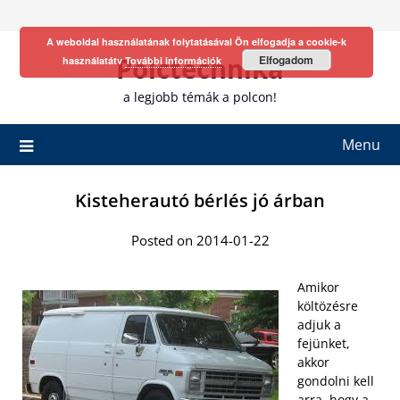
Skip
to
A weboldal használatának folytatásával Ön elfogadja a cookie-k
content
Polctechnika
Elfogadom
használatátv
További információk
a legjobb témák a polcon!
Menu
Kisteherautó bérlés jó árban
Posted on 2014-01-22
Amikor
költözésre
adjuk a
fejünket,
akkor
gondolni kell
arra, hogy a