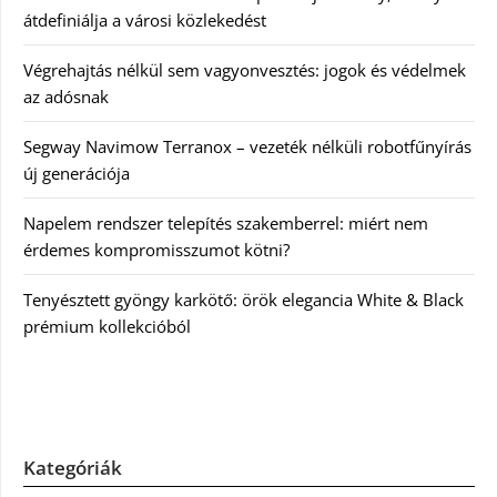
átdefiniálja a városi közlekedést
Végrehajtás nélkül sem vagyonvesztés: jogok és védelmek
az adósnak
Segway Navimow Terranox – vezeték nélküli robotfűnyírás
új generációja
Napelem rendszer telepítés szakemberrel: miért nem
érdemes kompromisszumot kötni?
Tenyésztett gyöngy karkötő: örök elegancia White & Black
prémium kollekcióból
Kategóriák