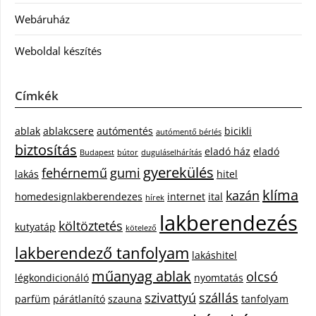
Webáruház
Weboldal készítés
Címkék
ablak
ablakcsere
autómentés
bicikli
autómentő bérlés
biztosítás
eladó ház
eladó
Budapest
bútor
duguláselhárítás
gyerekülés
fehérnemű
gumi
lakás
hitel
klíma
kazán
homedesignlakberendezes
internet
ital
hírek
lakberendezés
költöztetés
kutyatáp
kötelező
lakberendező tanfolyam
lakáshitel
műanyag ablak
olcsó
légkondicionáló
nyomtatás
szivattyú
szállás
parfüm
párátlanító
szauna
tanfolyam