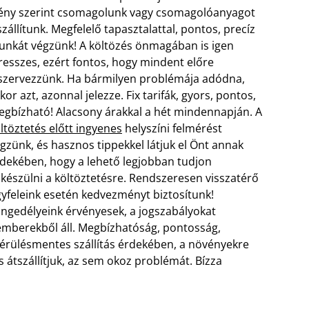
ény szerint csomagolunk vagy csomagolóanyagot
szállítunk. Megfelelő tapasztalattal, pontos, precíz
nkát végzünk! A költözés önmagában is igen
resszes, ezért fontos, hogy mindent előre
szervezzünk. Ha bármilyen problémája adódna,
kor azt, azonnal jelezze. Fix tarifák, gyors, pontos,
gbízható! Alacsony árakkal a hét mindennapján. A
ltöztetés előtt ingyenes
helyszíni felmérést
gzünk, és hasznos tippekkel látjuk el Önt annak
dekében, hogy a lehető legjobban tudjon
lkészülni a költöztetésre.
Rendszeresen visszatérő
yfeleink esetén kedvezményt biztosítunk!
Engedélyeink érvényesek, a jogszabályokat
 emberekből áll. Megbízhatóság, pontosság,
sérülésmentes szállítás érdekében, a növényekre
s átszállítjuk, az sem okoz problémát. Bízza