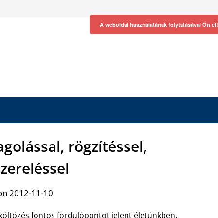
A weboldal használatának folytatásával Ön el
golással, rögzítéssel,
zereléssel
on 2012-11-10
költözés fontos fordulópontot jelent életünkben.