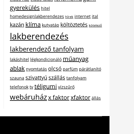
gyerekülés
hitel
homedesignlakberendezes
internet
ital
hírek
klíma
kazán
költöztetés
kutyatáp
kötelező
lakberendezés
lakberendező tanfolyam
műanyag
lakáshitel
légkondicionáló
ablak
olcsó
nyomtatás
parfüm
párátlanító
szivattyú
szállás
szauna
tanfolyam
téligumi
telefonok
tv
vízszűrő
webáruház
x faktor
xfaktor
állás