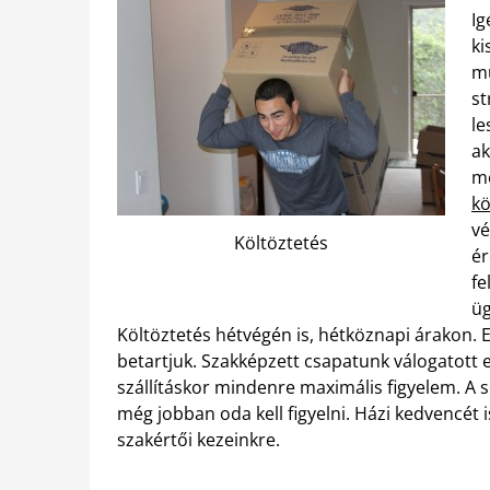
Ig
ki
mu
st
le
ak
me
kö
vé
Költöztetés
ér
fe
üg
Költöztetés hétvégén is, hétköznapi árakon. 
betartjuk. Szakképzett csapatunk válogatott
szállításkor mindenre maximális figyelem. A 
még jobban oda kell figyelni. Házi kedvencét i
szakértői kezeinkre.