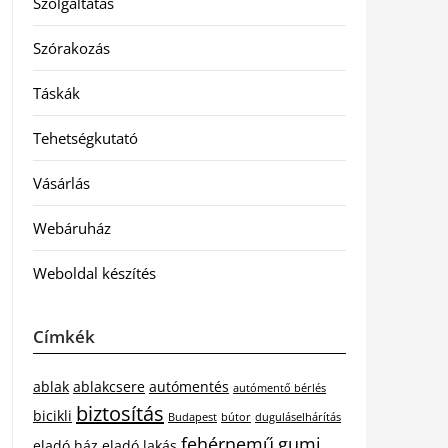
Szolgáltatás
Szórakozás
Táskák
Tehetségkutató
Vásárlás
Webáruház
Weboldal készítés
Címkék
ablak
ablakcsere
autómentés
autómentő bérlés
biztosítás
bicikli
Budapest
bútor
duguláselhárítás
fehérnemű
gumi
eladó ház
eladó lakás