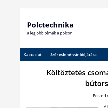
Skip
to
content
Polctechnika
a legjobb témák a polcon!
Kapcsolat
Székesfehérvár időjárása
Költöztetés csoma
bútors
Posted 
A 