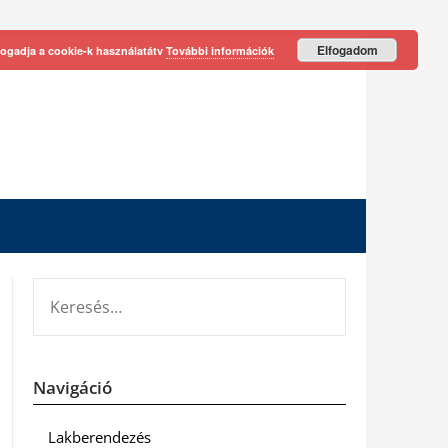
Elfogadom
fogadja a cookie-k használatátv
További információk
KERESÉS:
Navigáció
Lakberendezés