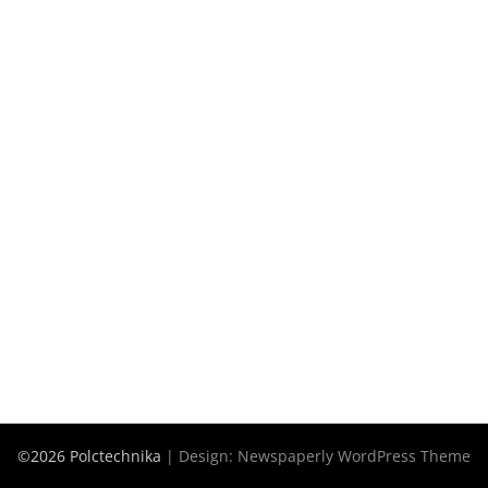
©2026 Polctechnika
| Design:
Newspaperly WordPress Theme