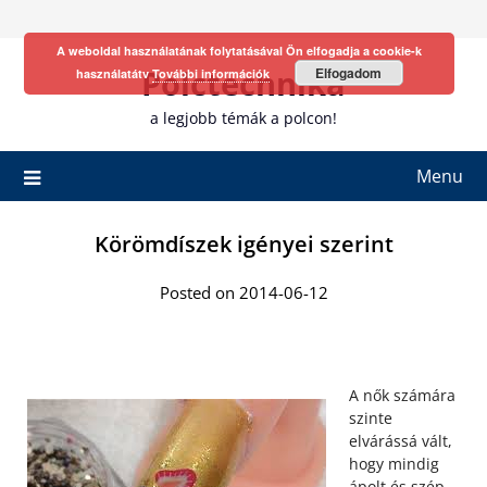
Skip
to
A weboldal használatának folytatásával Ön elfogadja a cookie-k
content
Polctechnika
Elfogadom
használatátv
További információk
a legjobb témák a polcon!
Menu
Körömdíszek igényei szerint
Posted on 2014-06-12
A nők számára
szinte
elvárássá vált,
hogy mindig
ápolt és szép