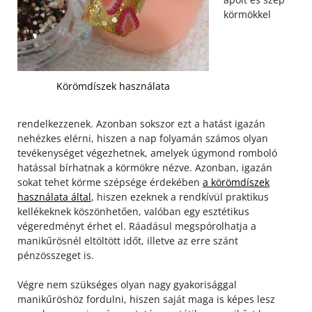
körmökkel
Körömdíszek használata
rendelkezzenek. Azonban sokszor ezt a hatást igazán
nehézkes elérni, hiszen a nap folyamán számos olyan
tevékenységet végezhetnek, amelyek úgymond romboló
hatással bírhatnak a körmökre nézve. Azonban, igazán
sokat tehet körme szépsége érdekében
a körömdíszek
használata által
, hiszen ezeknek a rendkívül praktikus
kellékeknek köszönhetően, valóban egy esztétikus
végeredményt érhet el. Ráadásul megspórolhatja a
manikűrösnél eltöltött időt, illetve az erre szánt
pénzösszeget is.
Végre nem szükséges olyan nagy gyakorisággal
manikűröshöz fordulni, hiszen saját maga is képes lesz