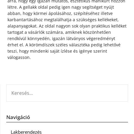
arra, hogy egy igazán mutatós, esztétikus manikűrt hozzon
létre. A gellakk oldal pedig igen nagy segítséget nyújt
abban, hogy körmei ápolásához, szépítéséhez illetve
karbantartásához megtalálhatja a szükséges kellékeket,
alapanyagokat. Az oldal nagyon sok olyan praktikus kelléket
tartogat a vásárlók számára, amiknek köszönhetően
rendkívül könnyedén, igazán látványos végeredményt
érhet el. A körömdíszek széles választéka pedig lehetővé
teszi, hogy mindenki saját ízlése és igénye szerint
válogasson.
KERESÉS:
Navigáció
Lakberendezés