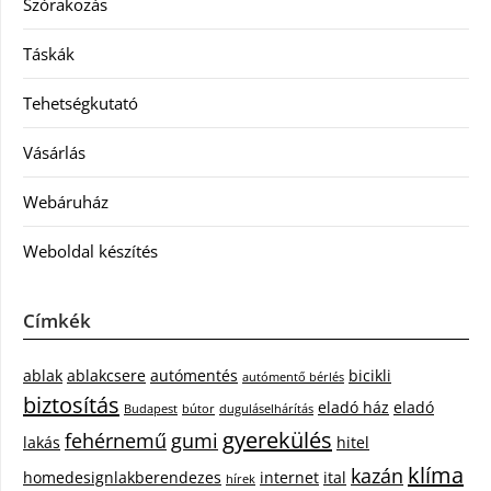
Szórakozás
Táskák
Tehetségkutató
Vásárlás
Webáruház
Weboldal készítés
Címkék
ablak
ablakcsere
autómentés
bicikli
autómentő bérlés
biztosítás
eladó ház
eladó
Budapest
bútor
duguláselhárítás
gyerekülés
fehérnemű
gumi
lakás
hitel
klíma
kazán
homedesignlakberendezes
internet
ital
hírek