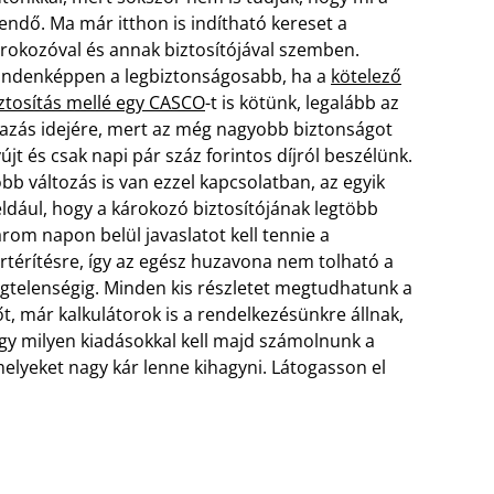
endő. Ma már itthon is indítható kereset a
rokozóval és annak biztosítójával szemben.
ndenképpen a legbiztonságosabb, ha a
kötelező
ztosítás mellé egy CASCO
-t is kötünk, legalább az
azás idejére, mert az még nagyobb biztonságot
újt és csak napi pár száz forintos díjról beszélünk.
bb változás is van ezzel kapcsolatban, az egyik
ldául, hogy a károkozó biztosítójának legtöbb
rom napon belül javaslatot kell tennie a
rtérítésre, így az egész huzavona nem tolható a
gtelenségig. Minden kis részletet megtudhatunk a
őt, már kalkulátorok is a rendelkezésünkre állnak,
gy milyen kiadásokkal kell majd számolnunk a
melyeket nagy kár lenne kihagyni. Látogasson el