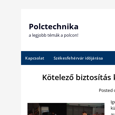
Skip
to
content
Polctechnika
a legjobb témák a polcon!
Kapcsolat
Székesfehérvár időjárása
Kötelező biztosítás
Posted 
Ig
kü
au