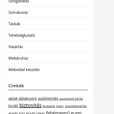
Szolgáltatás
Szórakozás
Táskák
Tehetségkutató
Vásárlás
Webáruház
Weboldal készítés
Címkék
ablak
ablakcsere
autómentés
autómentő bérlés
biztosítás
bicikli
Budapest
bútor
duguláselhárítás
fehérnemű
gumi
eladó ház
eladó lakás