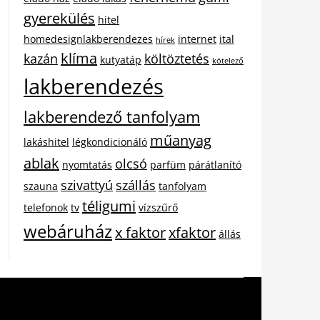
gyerekülés
hitel
homedesignlakberendezes
internet
ital
hírek
klíma
kazán
költöztetés
kutyatáp
kötelező
lakberendezés
lakberendező tanfolyam
műanyag
lakáshitel
légkondicionáló
ablak
olcsó
nyomtatás
parfüm
párátlanító
szivattyú
szállás
szauna
tanfolyam
téligumi
telefonok
tv
vízszűrő
webáruház
x faktor
xfaktor
állás