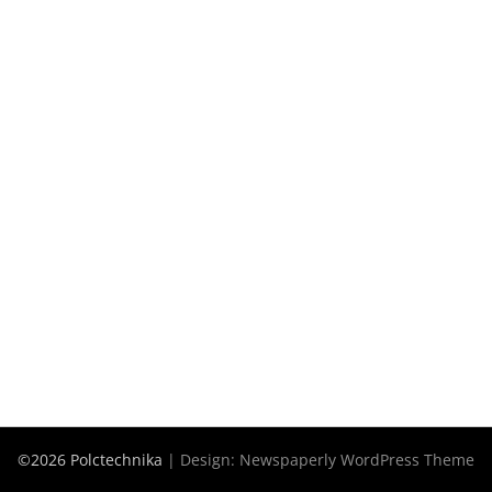
©2026 Polctechnika
| Design:
Newspaperly WordPress Theme