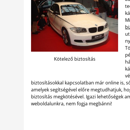
te
ká
Mi
bi
ut
ny
Tö
pé
Kötelező biztosítás
há
ká
vé
biztosításokkal kapcsolatban már online is, s
amelyek segítségével előre megtudhatjuk, ho
biztosítás megkötésével. Igazi lehetőségek a
weboldalunkra, nem fogja megbánni!