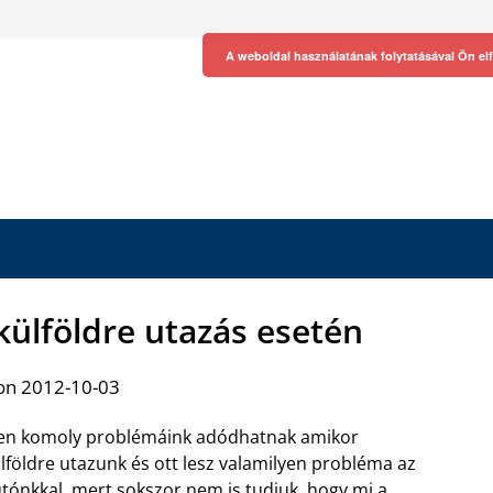
A weboldal használatának folytatásával Ön el
 külföldre utazás esetén
on 2012-10-03
en komoly problémáink adódhatnak amikor
lföldre utazunk és ott lesz valamilyen probléma az
tónkkal, mert sokszor nem is tudjuk, hogy mi a