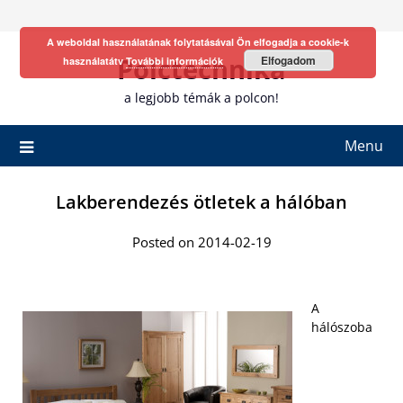
Skip
to
A weboldal használatának folytatásával Ön elfogadja a cookie-k
content
Polctechnika
Elfogadom
használatátv
További információk
a legjobb témák a polcon!
Menu
Lakberendezés ötletek a hálóban
Posted on 2014-02-19
A
hálószoba