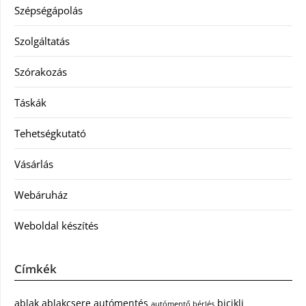
Szépségápolás
Szolgáltatás
Szórakozás
Táskák
Tehetségkutató
Vásárlás
Webáruház
Weboldal készítés
Címkék
ablak
ablakcsere
autómentés
bicikli
autómentő bérlés