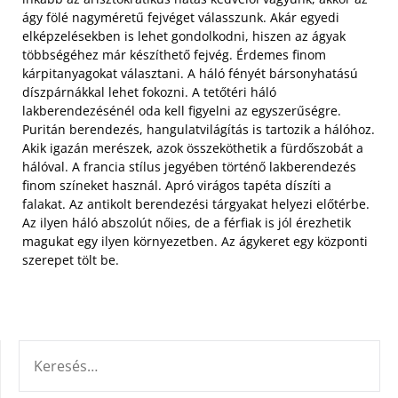
ágy fölé nagyméretű fejvéget válasszunk. Akár egyedi
elképzelésekben is lehet gondolkodni, hiszen az ágyak
többségéhez már készíthető fejvég. Érdemes finom
kárpitanyagokat választani. A háló fényét bársonyhatású
díszpárnákkal lehet fokozni. A tetőtéri háló
lakberendezésénél oda kell figyelni az egyszerűségre.
Puritán berendezés, hangulatvilágítás is tartozik a hálóhoz.
Akik igazán merészek, azok összeköthetik a fürdőszobát a
hálóval. A francia stílus jegyében történő lakberendezés
finom színeket használ. Apró virágos tapéta díszíti a
falakat. Az antikolt berendezési tárgyakat helyezi előtérbe.
Az ilyen háló abszolút nőies, de a férfiak is jól érezhetik
magukat egy ilyen környezetben. Az ágykeret egy központi
szerepet tölt be.
KERESÉS: