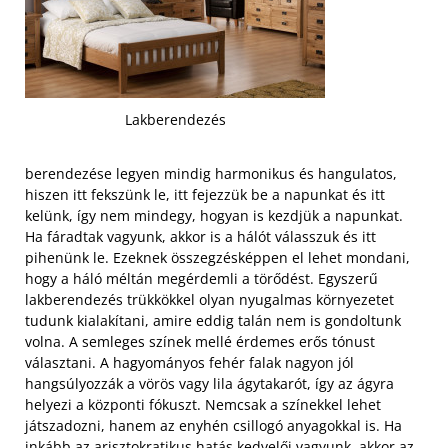
Lakberendezés
berendezése legyen mindig harmonikus és hangulatos,
hiszen itt fekszünk le, itt fejezzük be a napunkat és itt
kelünk, így nem mindegy, hogyan is kezdjük a napunkat.
Ha fáradtak vagyunk, akkor is a hálót válasszuk és itt
pihenünk le. Ezeknek összegzésképpen el lehet mondani,
hogy a háló méltán megérdemli a törődést. Egyszerű
lakberendezés trükkökkel olyan nyugalmas környezetet
tudunk kialakítani, amire eddig talán nem is gondoltunk
volna. A semleges színek mellé érdemes erős tónust
választani.
A hagyományos fehér falak nagyon jól
hangsúlyozzák a vörös vagy lila ágytakarót, így az ágyra
helyezi a központi fókuszt. Nemcsak a színekkel lehet
játszadozni, hanem az enyhén csillogó anyagokkal is. Ha
inkább az arisztokratikus hatás kedvelői vagyunk, akkor az