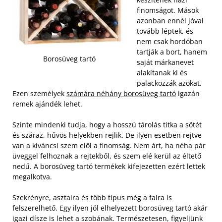
finomságot. Mások
azonban ennél jóval
tovább léptek, és
nem csak hordóban
tartják a bort, hanem
Borosüveg tartó
saját márkanevet
alakítanak ki és
palackozzák azokat.
Ezen személyek
számára néhány borosüveg tartó
igazán
remek ajándék lehet.
Szinte mindenki tudja, hogy a hosszú tárolás titka a sötét
és száraz, hűvös helyekben rejlik. De ilyen esetben rejtve
van a kíváncsi szem elől a finomság. Nem árt, ha néha pár
üveggel felhoznak a rejtekből, és szem elé kerül az éltető
nedű. A borosüveg tartó termékek kifejezetten ezért lettek
megalkotva.
Szekrényre, asztalra és több típus még a falra is
felszerelhető. Egy ilyen jól elhelyezett borosüveg tartó akár
igazi dísze is lehet a szobának. Természetesen, figyeljünk