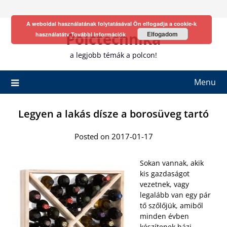
Skip
to
A weboldal használatának folytatásával Ön elfogadja a cookie-k
content
Polctechnika
Elfogadom
használatátv
További információk
a legjobb témák a polcon!
Menu
Legyen a lakás dísze a borosüveg tartó
Posted on 2017-01-17
Sokan vannak, akik
kis gazdaságot
vezetnek, vagy
legalább van egy pár
tő szőlőjük, amiből
minden évben
készítenek házi