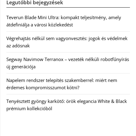
Legutóbbi bejegyzések
Teverun Blade Mini Ultra: kompakt teljesítmény, amely
átdefiniálja a városi közlekedést
Végrehajtás nélkül sem vagyonvesztés: jogok és védelmek
az adósnak
Segway Navimow Terranox – vezeték nélküli robotfűnyírás
új generációja
Napelem rendszer telepítés szakemberrel: miért nem
érdemes kompromisszumot kötni?
Tenyésztett gyöngy karkötő: örök elegancia White & Black
prémium kollekcióból