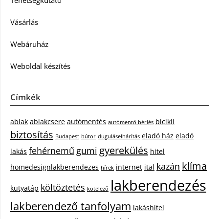
Tehetségkutató
Vásárlás
Webáruház
Weboldal készítés
Címkék
ablak
ablakcsere
autómentés
bicikli
autómentő bérlés
biztosítás
eladó ház
eladó
Budapest
bútor
duguláselhárítás
gyerekülés
fehérnemű
gumi
lakás
hitel
klíma
kazán
homedesignlakberendezes
internet
ital
hírek
lakberendezés
költöztetés
kutyatáp
kötelező
lakberendező tanfolyam
lakáshitel